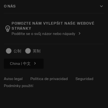
Cómo comprar
Guías y tutoriales
Tailor Made
keyboard_arrow_down
O NÁS
Orden
Calculadoras y apps
Acerca de Sandvik Coromant
Volver
Catálogos y manuales
Manufacturing wellness
Rastrear su pedido
POMOZTE NÁM VYLEPŠIT NAŠE WEBOVÉ
emoji_objects
STRÁNKY
Carrera
Solicitar un presupuesto
chevron_right
Podělte se o svůj názor nebo nápady
Negocio sostenible
Artículos
Para prensas
公制
英制
chevron_right
China | 中文
Aviso legal
Política de privacidad
Seguridad
Podmínky použití