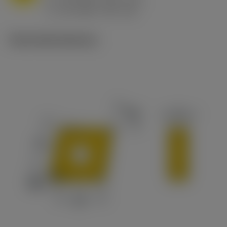
h
0.8 mm/r (0.5 - 1.1)
ex
v
65 m/min (90 - 50)
c
Technické ilustrace