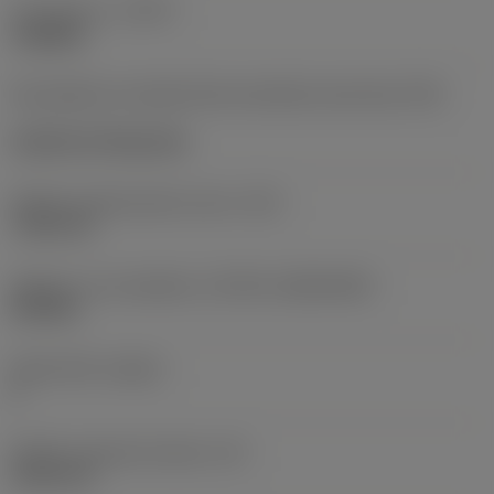
Typ operace
(CTPT)
roughing
Kód způsobu montáže břitové destičky (metrický)
(IFS)
Cylindrical fixing hole
Průměr upevňovacího otvoru
(D1)
7,925 mm
Velikost a tvar destičky
(CUTINT_SIZESHAPE)
CN1906
Počet břitů
(CEDC)
2
Průměr vepsané kružnice
(IC)
19,05 mm