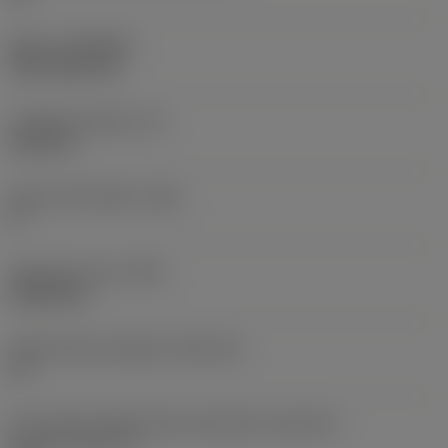
Nátěr
(COATING)
CVD TiCN+TiN
Tloušťka destičky
(S)
6,35 mm
Hlavní úhel hřbetu
(AN)
0 °
Hmotnost prvku
(WT)
0,0262 kg
Lůžko břitové destičky
(SSC_M)
19
Kód velikosti lůžka břitové destičky, imperiální
hodnoty
(SSC_N)