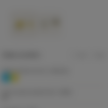
Údaje o produktu
mm
inch
Třídění materiálu úroveň 1
(TMC1ISO)
P
M
Určení výrobců utvářečů třísek
(CBMD)
HR