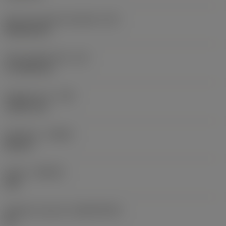
Kód tvaru břitové destičky
(SC)
Rhombic 80
Účinná délka břitu
(LE)
17,7439 mm
Poloměr rohu
(RE)
1,5875 mm
Orientace
(HAND)
Neutral
Grade
(GRADE)
235
Základní materiál
(SUBSTRATE)
HC