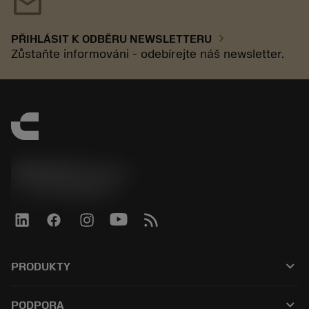
mail
chevron_right
PŘIHLÁSIT K ODBĚRU NEWSLETTERU
Zůstaňte informováni - odebírejte náš newsletter.
SANDVIK CZ s.r.o.
phone
+420228880910
keyboard_arrow_down
PRODUKTY
Alle værktøjer
keyboard_arrow_down
PODPORA