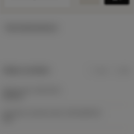
Technické ilustrace
Údaje o produktu
mm
inch
Release date
(ValFrom20)
23.09.15
Identifikace vydaného balíku
(RELEASEPACK)
15.2