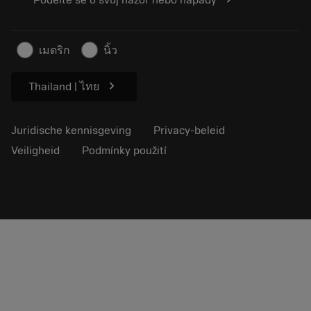
Podělte se o svůj názor nebo nápady
Persberichten
Contact
Veiligheidsinformatie
Duurzaamheid
เมตริก
นิ้ว
chevron_right
Thailand | ไทย
Juridische kennisgeving
Privacy-beleid
Veiligheid
Podmínky použití