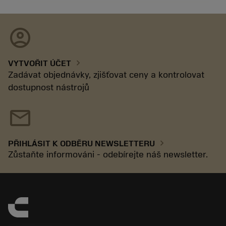
account_circle
chevron_right
VYTVOŘIT ÚČET
Zadávat objednávky, zjišťovat ceny a kontrolovat
dostupnost nástrojů
mail
chevron_right
PŘIHLÁSIT K ODBĚRU NEWSLETTERU
Zůstaňte informováni - odebírejte náš newsletter.