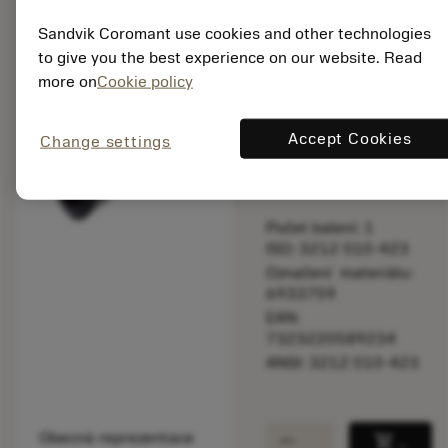
balance
Sandvik Coromant use cookies and other technologies
Porovnat produkt
to give you the best experience on our website. Read
more on
Cookie policy
Katalogová cena:
51.40 CZK
Accept Cookies
Change settings
Dostupné
Počet balení: 1
ISO: 3212 010-423
Označení materiálu:
6933759
EAN:
7323220589234
ANSI: 3212 010-423
remove
add
Obecná reprezentace
shopping_cart
Přidat