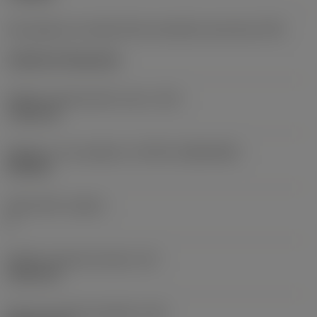
Kód způsobu montáže břitové destičky (metrický)
(IFS)
Cylindrical fixing hole
Průměr upevňovacího otvoru
(D1)
7,925 mm
Velikost a tvar destičky
(CUTINT_SIZESHAPE)
CN1906
Počet břitů
(CEDC)
2
Průměr vepsané kružnice
(IC)
19,05 mm
Kód tvaru břitové destičky
(SC)