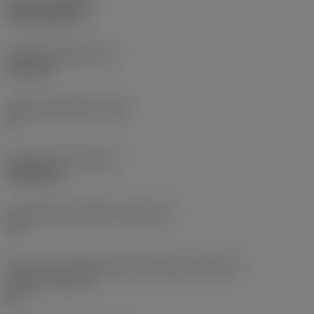
Nátěr
(COATING)
CVD TiCN+TiN
Tloušťka destičky
(S)
6,35 mm
Hlavní úhel hřbetu
(AN)
0 °
Hmotnost prvku
(WT)
0,0262 kg
Lůžko břitové destičky
(SSC_M)
19
Kód velikosti lůžka břitové destičky, imperiální
hodnoty
(SSC_N)
3/4