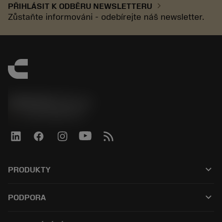
chevron_right
PŘIHLÁSIT K ODBĚRU NEWSLETTERU
Zůstaňte informováni - odebírejte náš newsletter.
SANDVIK CZ s.r.o.
phone
+420228880910
keyboard_arrow_down
PRODUKTY
Alle værktøjer
keyboard_arrow_down
PODPORA
Al software
Kundeservice
Genbrug