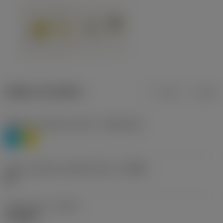
Údaje o produktu
mm
inch
Třídění materiálu úroveň 1
(TMC1ISO)
P
M
Určení výrobců utvářečů třísek
(CBMD)
HR
Typ operace
(CTPT)
roughing