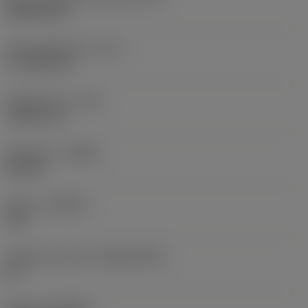
Rhombic 80
Účinná délka břitu
(LE)
17,7439 mm
Poloměr rohu
(RE)
1,5875 mm
Orientace
(HAND)
Neutral
Grade
(GRADE)
235
Základní materiál
(SUBSTRATE)
HC