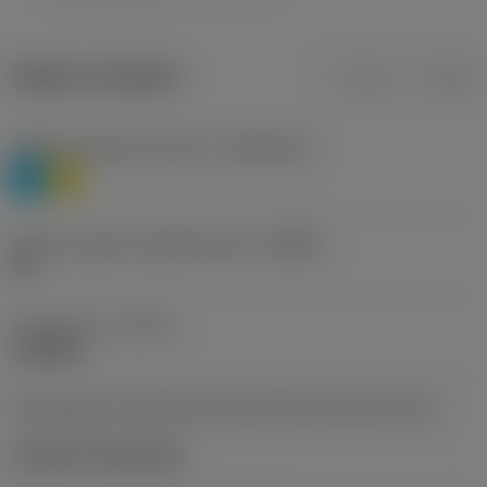
Údaje o produktu
mm
inch
Třídění materiálu úroveň 1
(TMC1ISO)
P
M
Určení výrobců utvářečů třísek
(CBMD)
HR
Typ operace
(CTPT)
roughing
Kód způsobu montáže břitové destičky (metrický)
(IFS)
Cylindrical fixing hole