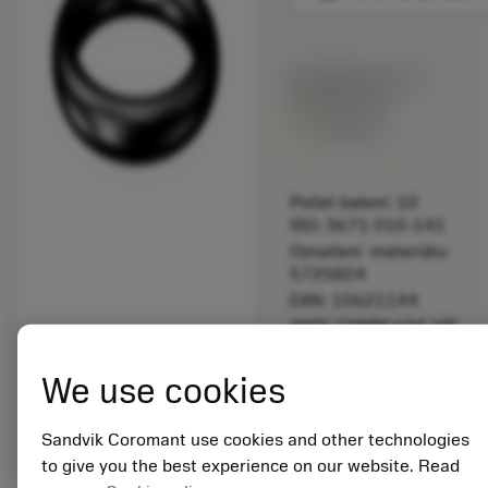
Katalogová cena:
892.00 CZK
Dostupné
Počet balení: 10
ISO: 3671 010-141
Označení materiálu:
5725824
EAN: 10621144
ANSI: CNMM 644-HR
235
We use cookies
Obecná
deployed_code
Zobrazit 3D model
remove
add
reprezentace
shopping_cart
Přidat
Sandvik Coromant use cookies and other technologies
to give you the best experience on our website. Read