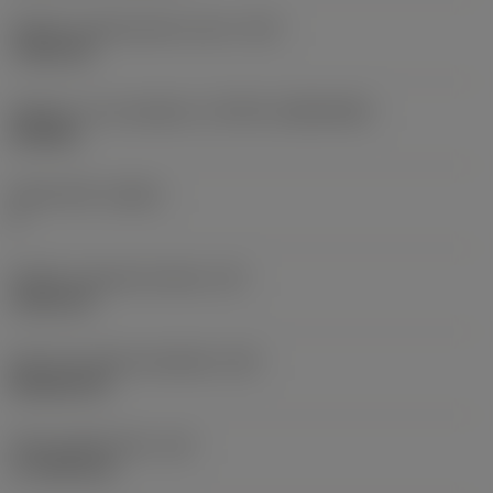
Průměr upevňovacího otvoru
(D1)
7,925 mm
Velikost a tvar destičky
(CUTINT_SIZESHAPE)
CN1906
Počet břitů
(CEDC)
2
Průměr vepsané kružnice
(IC)
19,05 mm
Kód tvaru břitové destičky
(SC)
Rhombic 80
Účinná délka břitu
(LE)
17,7439 mm