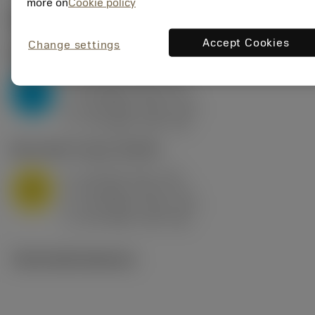
more on
Cookie policy
Počáteční hodnoty
(KAPR
95 deg
)
Accept Cookies
Change settings
P2.1.Z.AN
,
Tvrdost: 175 HB
a
10 mm (2.4 - 13)
p
P
f
0.8 mm/r (0.5 - 1.1)
n
h
0.8 mm/r (0.5 - 1.1)
ex
v
75 m/min (95 - 60)
c
M1.0.Z.AQ
,
Tvrdost: 200 HB
a
10 mm (2.4 - 13)
p
M
f
0.8 mm/r (0.5 - 1.1)
n
h
0.8 mm/r (0.5 - 1.1)
ex
v
65 m/min (90 - 50)
c
Technické ilustrace