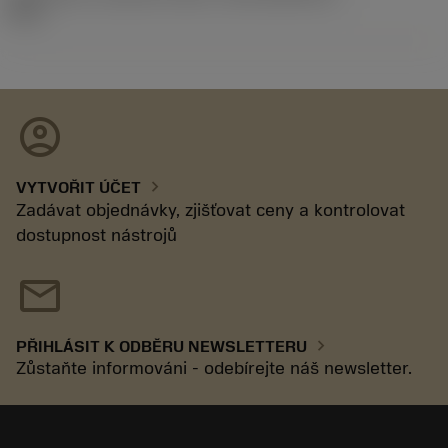
92.3
account_circle
chevron_right
VYTVOŘIT ÚČET
Zadávat objednávky, zjišťovat ceny a kontrolovat
dostupnost nástrojů
mail
chevron_right
PŘIHLÁSIT K ODBĚRU NEWSLETTERU
Zůstaňte informováni - odebírejte náš newsletter.