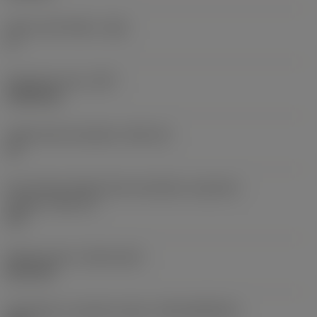
Hlavní úhel hřbetu
(AN)
0 °
Hmotnost prvku
(WT)
0,0262 kg
Lůžko břitové destičky
(SSC_M)
19
Kód velikosti lůžka břitové destičky, imperiální
hodnoty
(SSC_N)
3/4
Release date
(ValFrom20)
02.11.92
Identifikace vydaného balíku
(RELEASEPACK)