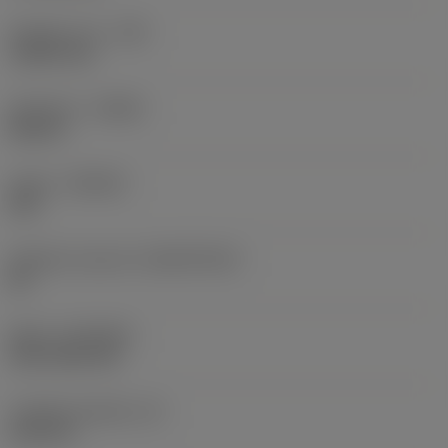
Poloměr rohu
(RE)
1,5875 mm
Orientace
(HAND)
Neutral
Grade
(GRADE)
235
Základní materiál
(SUBSTRATE)
HC
Nátěr
(COATING)
CVD TiCN+TiN
Tloušťka destičky
(S)
6,35 mm