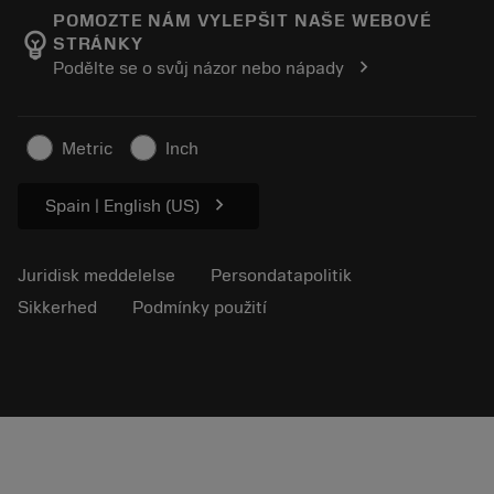
Manufacturing Wellness
Spor din ordre
POMOZTE NÁM VYLEPŠIT NAŠE WEBOVÉ
emoji_objects
STRÁNKY
Karriere
Lav et tilbud
chevron_right
Podělte se o svůj názor nebo nápady
Bæredygtig virksomhed
Artikler
Til pressen
Metric
Inch
chevron_right
Spain | English (US)
Juridisk meddelelse
Persondatapolitik
Sikkerhed
Podmínky použití