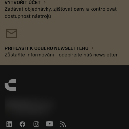
chevron_right
VYTVOŘIT ÚČET
Zadávat objednávky, zjišťovat ceny a kontrolovat
dostupnost nástrojů
mail
chevron_right
PŘIHLÁSIT K ODBĚRU NEWSLETTERU
Zůstaňte informováni - odebírejte náš newsletter.
SANDVIK CZ s.r.o.
phone
+420228880910