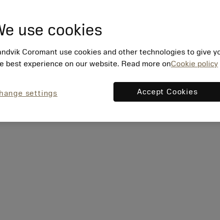
e use cookies
ndvik Coromant use cookies and other technologies to give y
e best experience on our website. Read more on
Cookie policy
Accept Cookies
hange settings