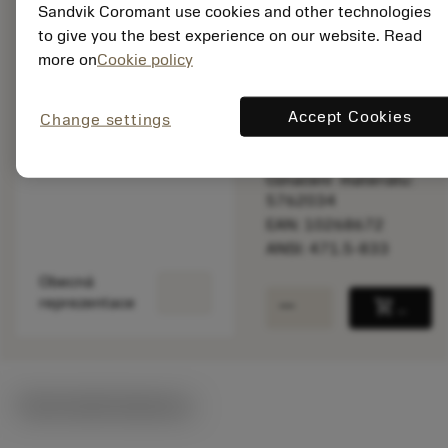
Sandvik Coromant use cookies and other technologies
Katalogová cena:
to give you the best experience on our website. Read
244.00 CZK
more on
Cookie policy
Dostupné
Accept Cookies
Change settings
Počet balení: 1
ISO: 471.5-833
Označení materiálu:
5762034
EAN: 10268672
ANSI: 471.5-833
Obecná
remove
add
reprezentace
shopping_cart
Přidat
Technické ilustrace