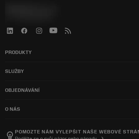
SANDVIK CZ s.r.o.
phone
+420228880910
PRODUKTY
ผลิตภัณฑ์ทั้งหมด
SLUŽBY
CoroPlus® Tool Guide
Tool Assembly
การรีไซเคิล
OBJEDNÁVÁNÍ
Tailor Made
การฟื้นฟูสภาพเครื่องมือ
แคตตาล็อก
ความรู้
วิธีการซื้อ
O NÁS
บทเรียนอิเล็กทรอนิกส์
สั่ง ซื้อ
กิจกรรมและการฝึกอบรม
ผลการค้นหา
ตำแหน่งงาน
Tool ID
ติดตามคําสั่งซื้อของคุณ
เกี่ยวกับแซนด์วิคโคโรม้อนท์
POMOZTE NÁM VYLEPŠIT NAŠE WEBOVÉ STRÁ
emoji_objects
chevron_right
Podělte se o svůj názor nebo nápady
คำ ถาม