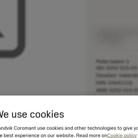
Katalogová cena:
Dostupné
Počet balení: 1
ISO: 5252 015-03
Označení materiá
EAN: 10641116
ANSI: 5252 015-0
remove
e use cookies
ndvik Coromant use cookies and other technologies to give y
e best experience on our website. Read more on
Cookie policy