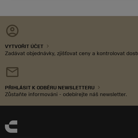
account_circle
chevron_right
VYTVOŘIT ÚČET
Zadávat objednávky, zjišťovat ceny a kontrolovat dos
mail
chevron_right
PŘIHLÁSIT K ODBĚRU NEWSLETTERU
Zůstaňte informováni - odebírejte náš newsletter.