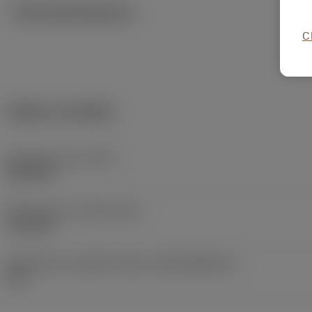
Technické ilustrace
C
Údaje o produktu
Hmotnost prvku
(WT)
0,8598 lb
Release date
(ValFrom20)
11.09.00
Identifikace vydaného balíku
(RELEASEPACK)
60.1