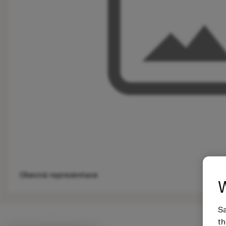
Obecná reprezentace
W
Sa
th