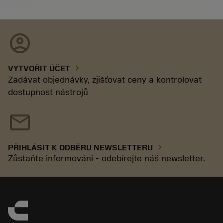
account_circle
chevron_right
VYTVOŘIT ÚČET
Zadávat objednávky, zjišťovat ceny a kontrolovat
dostupnost nástrojů
mail
chevron_right
PŘIHLÁSIT K ODBĚRU NEWSLETTERU
Zůstaňte informováni - odebírejte náš newsletter.