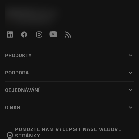
SANDVIK CZ s.r.o.
phone
+420228880910
keyboard_arrow_down
PRODUKTY
全部刀具
keyboard_arrow_down
PODPORA
所有软件
客户服务
回收
keyboard_arrow_down
OBJEDNÁVÁNÍ
分销商和专业人士
翻新
如何购买
指南与教程
Tailor Made
keyboard_arrow_down
O NÁS
订购
计算器和应用程序
关于Sandvik Coromant
返回
产品目录和手册
Manufacturing Wellness
跟踪订单
POMOZTE NÁM VYLEPŠIT NAŠE WEBOVÉ
emoji_objects
STRÁNKY
职业发展
生成报价单