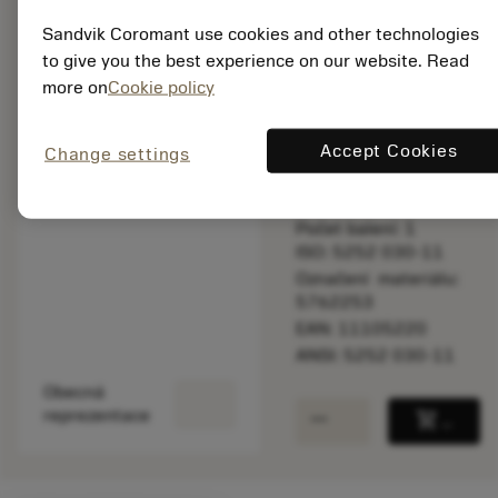
balance
Porovnat produkt
Sandvik Coromant use cookies and other technologies
to give you the best experience on our website. Read
more on
Cookie policy
Katalogová cena:
28 300.00 CZK
Accept Cookies
Na zakázku
Change settings
Počet balení: 1
ISO: 5252 030-11
Označení materiálu:
5762253
EAN: 11105220
ANSI: 5252 030-11
Obecná
remove
add
reprezentace
shopping_cart
Přidat