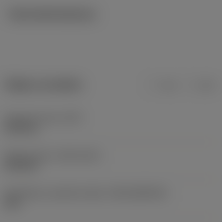
Technické ilustrace
Údaje o produktu
mm
inch
Hmotnost prvku
(WT)
0,505 kg
Release date
(ValFrom20)
20.05.02
Identifikace vydaného balíku
(RELEASEPACK)
02.2