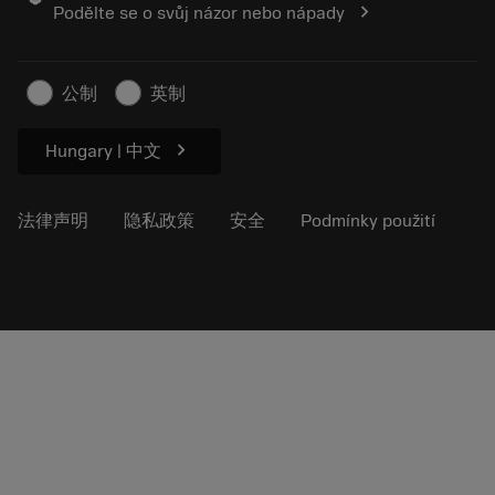
chevron_right
Podělte se o svůj názor nebo nápady
可持续业务
文章
供新闻媒体使用
公制
英制
chevron_right
Hungary | 中文
法律声明
隐私政策
安全
Podmínky použití