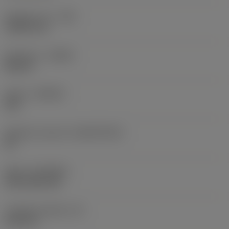
Poloměr rohu
(RE)
1,5875 mm
Orientace
(HAND)
Neutral
Grade
(GRADE)
235
Základní materiál
(SUBSTRATE)
HC
Nátěr
(COATING)
CVD TiCN+TiN
Tloušťka destičky
(S)
6,35 mm