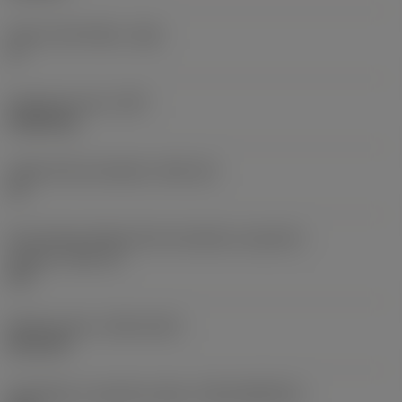
Hlavní úhel hřbetu
(AN)
0 °
Hmotnost prvku
(WT)
0,0262 kg
Lůžko břitové destičky
(SSC_M)
19
Kód velikosti lůžka břitové destičky, imperiální
hodnoty
(SSC_N)
3/4
Release date
(ValFrom20)
02.11.92
Identifikace vydaného balíku
(RELEASEPACK)