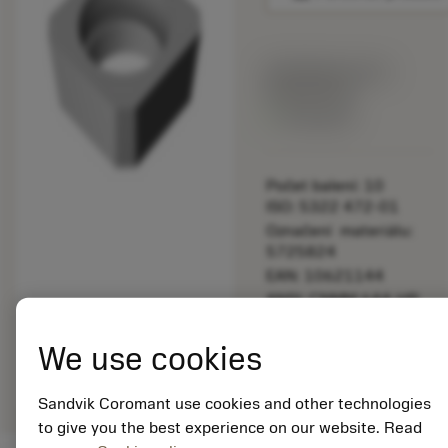
Katalogová cena:
892.00 CZK
Dostupné
Počet balení: 10
ISO: 5322 472-01
Označení materiálu:
5725824
EAN: 10621144
ANSI: CNMM 644-HR
235
We use cookies
Obecná
deployed_code
Zobrazit 3D model
remove
add
reprezentace
shopping_cart
Přidat
Sandvik Coromant use cookies and other technologies
to give you the best experience on our website. Read