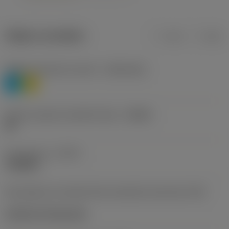
Údaje o produktu
mm
inch
Třídění materiálu úroveň 1
(TMC1ISO)
P
M
Určení výrobců utvářečů třísek
(CBMD)
HR
Typ operace
(CTPT)
roughing
Kód způsobu montáže břitové destičky (metrický)
(IFS)
Cylindrical fixing hole