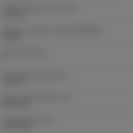
Průměr upevňovacího otvoru
(D1)
7,925 mm
Velikost a tvar destičky
(CUTINT_SIZESHAPE)
CN1906
Počet břitů
(CEDC)
2
Průměr vepsané kružnice
(IC)
19,05 mm
Kód tvaru břitové destičky
(SC)
Rhombic 80
Účinná délka břitu
(LE)
17,7439 mm