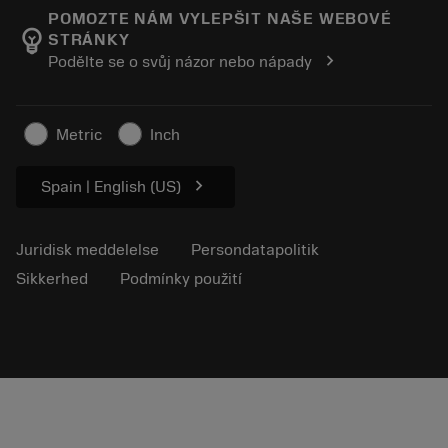
Manufacturing Wellness
Spor din ordre
POMOZTE NÁM VYLEPŠIT NAŠE WEBOVÉ
emoji_objects
STRÁNKY
Karriere
Lav et tilbud
chevron_right
Podělte se o svůj názor nebo nápady
Bæredygtig virksomhed
Artikler
Til pressen
Metric
Inch
chevron_right
Spain | English (US)
Juridisk meddelelse
Persondatapolitik
Sikkerhed
Podmínky použití