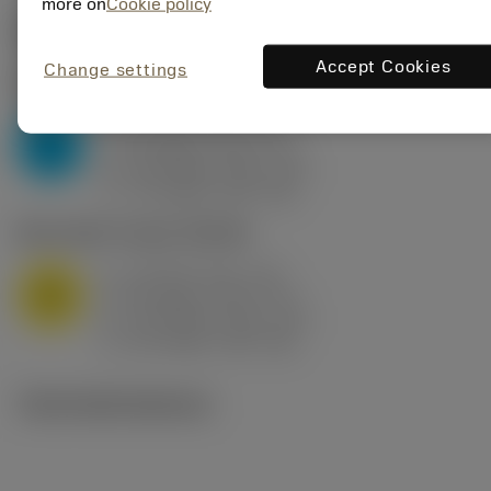
more on
Cookie policy
Počáteční hodnoty
(KAPR
95 deg
)
Accept Cookies
Change settings
P2.1.Z.AN
,
Tvrdost: 175 HB
a
10 mm (2.4 - 13)
p
P
f
0.8 mm/r (0.5 - 1.1)
n
h
0.8 mm/r (0.5 - 1.1)
ex
v
75 m/min (95 - 60)
c
M1.0.Z.AQ
,
Tvrdost: 200 HB
a
10 mm (2.4 - 13)
p
M
f
0.8 mm/r (0.5 - 1.1)
n
h
0.8 mm/r (0.5 - 1.1)
ex
v
65 m/min (90 - 50)
c
Technické ilustrace