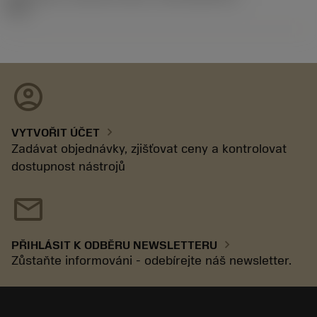
92.3
account_circle
chevron_right
VYTVOŘIT ÚČET
Zadávat objednávky, zjišťovat ceny a kontrolovat
dostupnost nástrojů
mail
chevron_right
PŘIHLÁSIT K ODBĚRU NEWSLETTERU
Zůstaňte informováni - odebírejte náš newsletter.