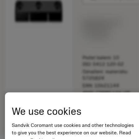
Katalogová cena:
892.00 CZK
Dostupné
Počet balení: 10
ISO: 5412 120-02
Označení materiálu:
5725824
EAN: 10621144
ANSI: CNMM 644-HR
235
We use cookies
Obecná
deployed_code
Zobrazit 3D model
remove
add
reprezentace
shopping_cart
Přidat
Sandvik Coromant use cookies and other technologies
to give you the best experience on our website. Read