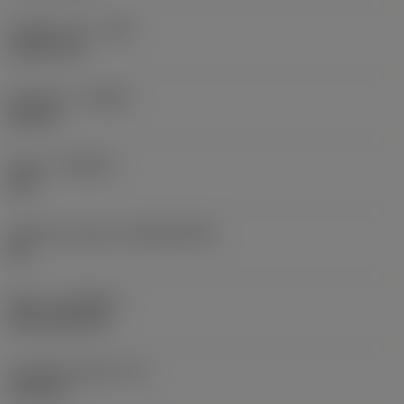
Poloměr rohu
(RE)
1,5875 mm
Orientace
(HAND)
Neutral
Grade
(GRADE)
235
Základní materiál
(SUBSTRATE)
HC
Nátěr
(COATING)
CVD TiCN+TiN
Tloušťka destičky
(S)
6,35 mm