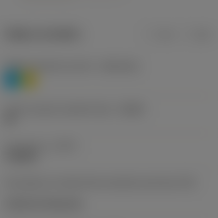
Údaje o produktu
mm
inch
Třídění materiálu úroveň 1
(TMC1ISO)
P
M
Určení výrobců utvářečů třísek
(CBMD)
HR
Typ operace
(CTPT)
roughing
Kód způsobu montáže břitové destičky (metrický)
(IFS)
Cylindrical fixing hole