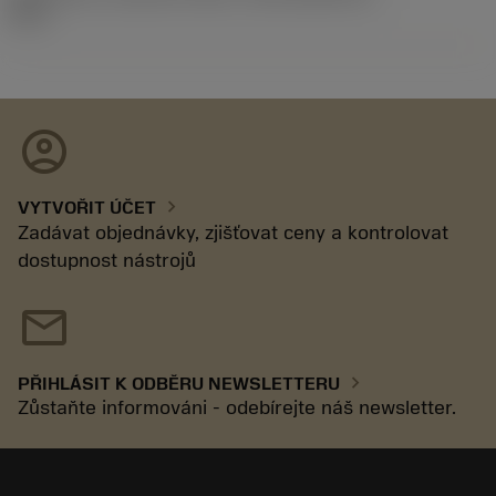
92.3
account_circle
chevron_right
VYTVOŘIT ÚČET
Zadávat objednávky, zjišťovat ceny a kontrolovat
dostupnost nástrojů
mail
chevron_right
PŘIHLÁSIT K ODBĚRU NEWSLETTERU
Zůstaňte informováni - odebírejte náš newsletter.