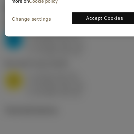
more on
Cookie policy
Počáteční hodnoty
(KAPR
95 deg
)
Accept Cookies
Change settings
P2.1.Z.AN
,
Tvrdost: 175 HB
a
10 mm (2.4 - 13)
p
P
f
0.8 mm/r (0.5 - 1.1)
n
h
0.8 mm/r (0.5 - 1.1)
ex
v
75 m/min (95 - 60)
c
M1.0.Z.AQ
,
Tvrdost: 200 HB
a
10 mm (2.4 - 13)
p
M
f
0.8 mm/r (0.5 - 1.1)
n
h
0.8 mm/r (0.5 - 1.1)
ex
v
65 m/min (90 - 50)
c
Technické ilustrace