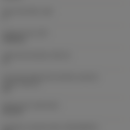
Hlavní úhel hřbetu
(AN)
0 °
Hmotnost prvku
(WT)
0,0262 kg
Lůžko břitové destičky
(SSC_M)
19
Kód velikosti lůžka břitové destičky, imperiální
hodnoty
(SSC_N)
3/4
Release date
(ValFrom20)
02.11.92
Identifikace vydaného balíku
(RELEASEPACK)