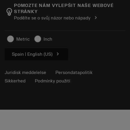
Manufacturing Wellness
Spor din ordre
POMOZTE NÁM VYLEPŠIT NAŠE WEBOVÉ
emoji_objects
STRÁNKY
Karriere
Lav et tilbud
chevron_right
Podělte se o svůj názor nebo nápady
Bæredygtig virksomhed
Artikler
Til pressen
Metric
Inch
chevron_right
Spain | English (US)
Juridisk meddelelse
Persondatapolitik
Sikkerhed
Podmínky použití