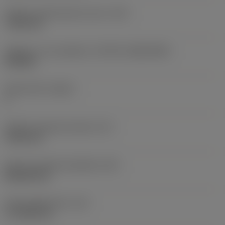
Průměr upevňovacího otvoru
(D1)
7,925 mm
Velikost a tvar destičky
(CUTINT_SIZESHAPE)
CN1906
Počet břitů
(CEDC)
2
Průměr vepsané kružnice
(IC)
19,05 mm
Kód tvaru břitové destičky
(SC)
Rhombic 80
Účinná délka břitu
(LE)
17,7439 mm