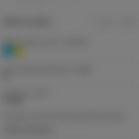
Údaje o produktu
mm
inch
Třídění materiálu úroveň 1
(TMC1ISO)
P
M
Určení výrobců utvářečů třísek
(CBMD)
HR
Typ operace
(CTPT)
roughing
Kód způsobu montáže břitové destičky (metrický)
(IFS)
Cylindrical fixing hole