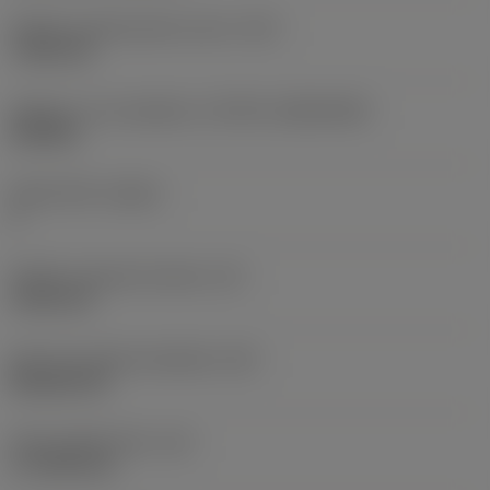
Průměr upevňovacího otvoru
(D1)
7,925 mm
Velikost a tvar destičky
(CUTINT_SIZESHAPE)
CN1906
Počet břitů
(CEDC)
2
Průměr vepsané kružnice
(IC)
19,05 mm
Kód tvaru břitové destičky
(SC)
Rhombic 80
Účinná délka břitu
(LE)
17,7439 mm