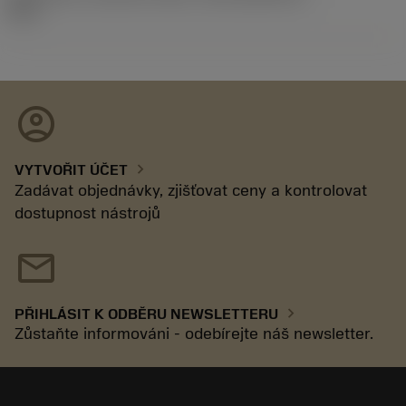
92.3
account_circle
chevron_right
VYTVOŘIT ÚČET
Zadávat objednávky, zjišťovat ceny a kontrolovat
dostupnost nástrojů
mail
chevron_right
PŘIHLÁSIT K ODBĚRU NEWSLETTERU
Zůstaňte informováni - odebírejte náš newsletter.