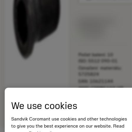
Katalogová cena:
892.00 CZK
Dostupné
Počet balení: 10
ISO: 5512 090-01
Označení materiálu:
5725824
EAN: 10621144
ANSI: CNMM 644-HR
235
We use cookies
Obecná
deployed_code
Zobrazit 3D model
remove
add
reprezentace
shopping_cart
Přidat
Sandvik Coromant use cookies and other technologies
to give you the best experience on our website. Read