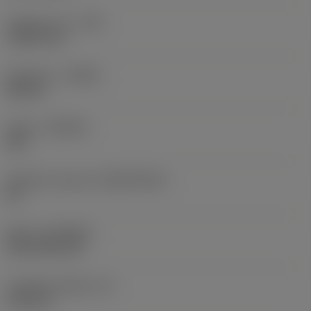
Poloměr rohu
(RE)
1,5875 mm
Orientace
(HAND)
Neutral
Grade
(GRADE)
235
Základní materiál
(SUBSTRATE)
HC
Nátěr
(COATING)
CVD TiCN+TiN
Tloušťka destičky
(S)
6,35 mm