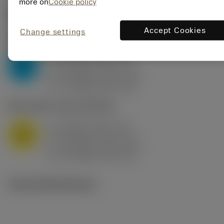
more on
Cookie policy
Počáteční hodnoty
(KAPR
95 deg
)
Accept Cookies
Change settings
P2.1.Z.AN
,
Tvrdost: 175 HB
a
10 mm (2.4 - 13)
p
P
f
0.8 mm/r (0.5 - 1.1)
n
h
0.8 mm/r (0.5 - 1.1)
ex
v
75 m/min (95 - 60)
c
M1.0.Z.AQ
,
Tvrdost: 200 HB
a
10 mm (2.4 - 13)
p
M
f
0.8 mm/r (0.5 - 1.1)
n
h
0.8 mm/r (0.5 - 1.1)
ex
v
65 m/min (90 - 50)
c
Technické ilustrace