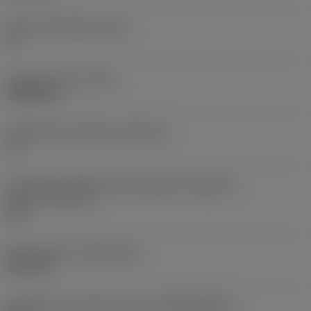
Hlavní úhel hřbetu
(AN)
0 °
Hmotnost prvku
(WT)
0,0262 kg
Lůžko břitové destičky
(SSC_M)
19
Kód velikosti lůžka břitové destičky, imperiální
hodnoty
(SSC_N)
3/4
Release date
(ValFrom20)
02.11.92
Identifikace vydaného balíku
(RELEASEPACK)