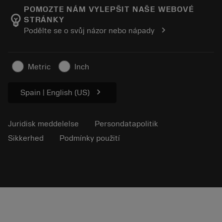
Manufacturing Wellness
Spor din ordre
POMOZTE NÁM VYLEPŠIT NAŠE WEBOVÉ
emoji_objects
STRÁNKY
Karriere
Lav et tilbud
chevron_right
Podělte se o svůj názor nebo nápady
Bæredygtig virksomhed
Artikler
Til pressen
Metric
Inch
chevron_right
Spain | English (US)
Juridisk meddelelse
Persondatapolitik
Sikkerhed
Podmínky použití