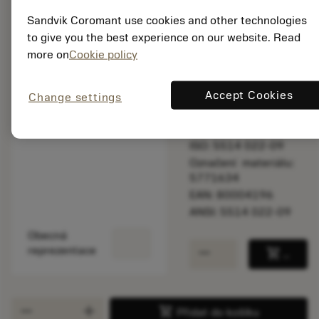
Sandvik Coromant use cookies and other technologies
to give you the best experience on our website. Read
Katalogová cena:
more on
Cookie policy
355.00 CZK
Dostupné
Accept Cookies
Change settings
Počet balení: 1
ISO: 5514 022-09
Označení materiálu:
5771634
EAN: 80004196
ANSI: 5514 022-09
Obecná
remove
add
reprezentace
shopping_cart
Přidat
remove
add
shopping_cart
Přidat do košíku