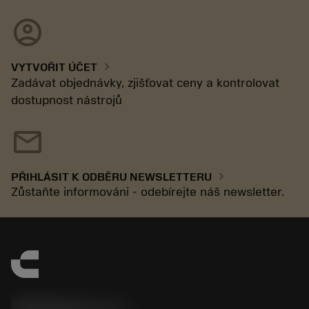
account_circle
chevron_right
VYTVOŘIT ÚČET
Zadávat objednávky, zjišťovat ceny a kontrolovat
dostupnost nástrojů
mail
chevron_right
PŘIHLÁSIT K ODBĚRU NEWSLETTERU
Zůstaňte informováni - odebírejte náš newsletter.