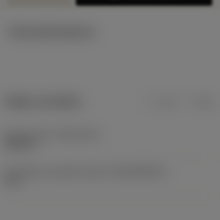
Technické ilustrace
Údaje o produktu
mm
inch
Release date
(ValFrom20)
08.09.97
Identifikace vydaného balíku
(RELEASEPACK)
97.3