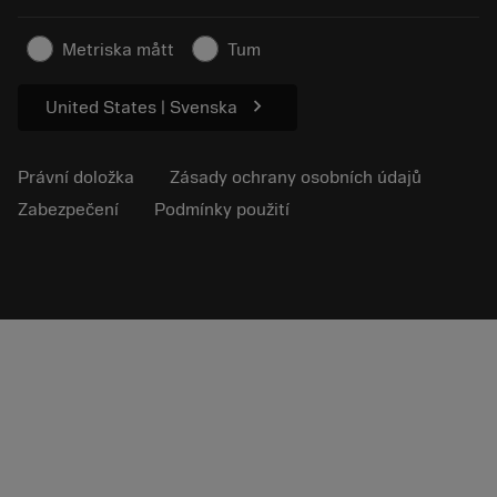
Bezpečnostní informace
Udržitelnost
Metriska mått
Tum
chevron_right
United States | Svenska
Právní doložka
Zásady ochrany osobních údajů
Zabezpečení
Podmínky použití