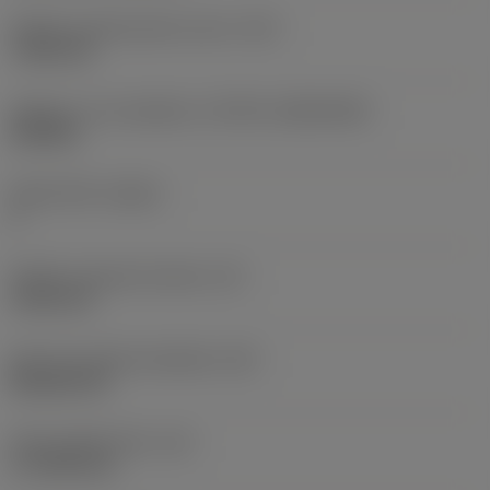
Průměr upevňovacího otvoru
(D1)
7,925 mm
Velikost a tvar destičky
(CUTINT_SIZESHAPE)
CN1906
Počet břitů
(CEDC)
2
Průměr vepsané kružnice
(IC)
19,05 mm
Kód tvaru břitové destičky
(SC)
Rhombic 80
Účinná délka břitu
(LE)
17,7439 mm