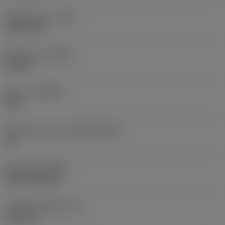
Poloměr rohu
(RE)
1,5875 mm
Orientace
(HAND)
Neutral
Grade
(GRADE)
235
Základní materiál
(SUBSTRATE)
HC
Nátěr
(COATING)
CVD TiCN+TiN
Tloušťka destičky
(S)
6,35 mm