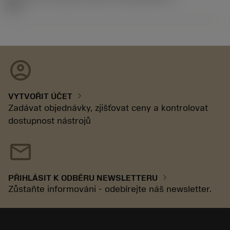
92.3
account_circle
chevron_right
VYTVOŘIT ÚČET
Zadávat objednávky, zjišťovat ceny a kontrolovat
dostupnost nástrojů
mail
chevron_right
PŘIHLÁSIT K ODBĚRU NEWSLETTERU
Zůstaňte informováni - odebírejte náš newsletter.