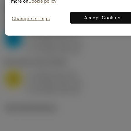
more on
Cookie policy
Počáteční hodnoty
(KAPR
95 deg
)
Accept Cookies
Change settings
P2.1.Z.AN
,
Tvrdost: 175 HB
a
10 mm (2.4 - 13)
p
P
f
0.8 mm/r (0.5 - 1.1)
n
h
0.8 mm/r (0.5 - 1.1)
ex
v
75 m/min (95 - 60)
c
M1.0.Z.AQ
,
Tvrdost: 200 HB
a
10 mm (2.4 - 13)
p
M
f
0.8 mm/r (0.5 - 1.1)
n
h
0.8 mm/r (0.5 - 1.1)
ex
v
65 m/min (90 - 50)
c
Technické ilustrace