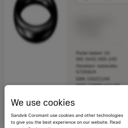
Katalogová cena:
892.00 CZK
Dostupné
Počet balení: 10
ISO: 5641 005-100
Označení materiálu:
5725824
EAN: 10621144
ANSI: CNMM 644-HR
235
We use cookies
Obecná
deployed_code
Zobrazit 3D model
remove
add
reprezentace
shopping_cart
Přidat
Sandvik Coromant use cookies and other technologies
to give you the best experience on our website. Read