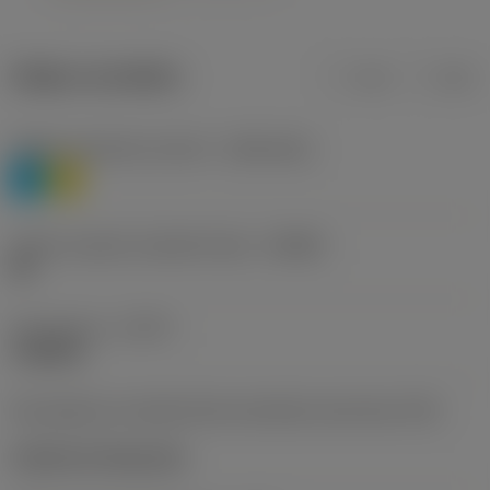
Údaje o produktu
mm
inch
Třídění materiálu úroveň 1
(TMC1ISO)
P
M
Určení výrobců utvářečů třísek
(CBMD)
HR
Typ operace
(CTPT)
roughing
Kód způsobu montáže břitové destičky (metrický)
(IFS)
Cylindrical fixing hole