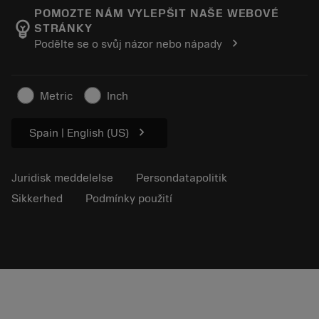
Manufacturing Wellness
Spor din ordre
POMOZTE NÁM VYLEPŠIT NAŠE WEBOVÉ
emoji_objects
STRÁNKY
Karriere
Lav et tilbud
chevron_right
Podělte se o svůj názor nebo nápady
Bæredygtig virksomhed
Artikler
Til pressen
Metric
Inch
chevron_right
Spain | English (US)
Juridisk meddelelse
Persondatapolitik
Sikkerhed
Podmínky použití