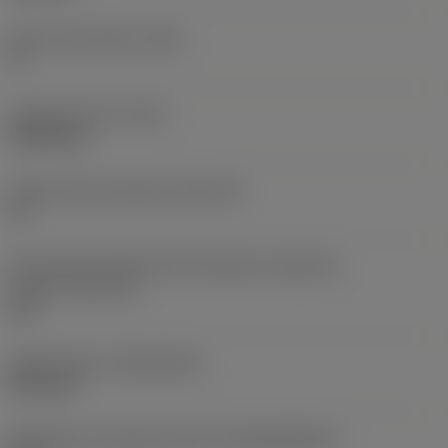
Hlavní úhel hřbetu
(AN)
0 °
Hmotnost prvku
(WT)
0,0262 kg
Lůžko břitové destičky
(SSC_M)
19
Kód velikosti lůžka břitové destičky, imperiální
hodnoty
(SSC_N)
3/4
Release date
(ValFrom20)
02.11.92
Identifikace vydaného balíku
(RELEASEPACK)