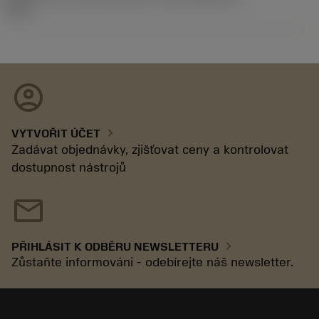
92.3
account_circle
chevron_right
VYTVOŘIT ÚČET
Zadávat objednávky, zjišťovat ceny a kontrolovat
dostupnost nástrojů
mail
chevron_right
PŘIHLÁSIT K ODBĚRU NEWSLETTERU
Zůstaňte informováni - odebírejte náš newsletter.