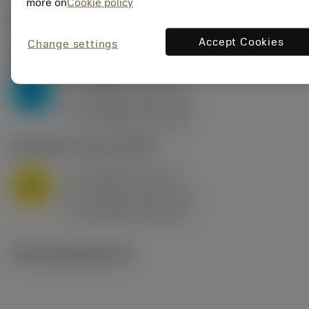
more on
Cookie policy
Počáteční hodnoty
(KAPR
95 deg
)
Accept Cookies
Change settings
P2.1.Z.AN
,
Tvrdost: 175 HB
a
10 mm (2.4 - 13)
p
P
f
0.8 mm/r (0.5 - 1.1)
n
h
0.8 mm/r (0.5 - 1.1)
ex
v
75 m/min (95 - 60)
c
M1.0.Z.AQ
,
Tvrdost: 200 HB
a
10 mm (2.4 - 13)
p
M
f
0.8 mm/r (0.5 - 1.1)
n
h
0.8 mm/r (0.5 - 1.1)
ex
v
65 m/min (90 - 50)
c
Technické ilustrace