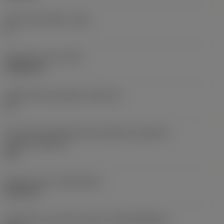
Hlavní úhel hřbetu
(AN)
0 °
Hmotnost prvku
(WT)
0,0262 kg
Lůžko břitové destičky
(SSC_M)
19
Kód velikosti lůžka břitové destičky, imperiální
hodnoty
(SSC_N)
3/4
Release date
(ValFrom20)
02.11.92
Identifikace vydaného balíku
(RELEASEPACK)