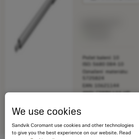
Katalogová cena:
892.00 CZK
Dostupné
Počet balení: 10
ISO: 5680 084-10
Označení materiálu:
5725824
EAN: 10621144
ANSI: CNMM 644-HR
235
We use cookies
Obecná
deployed_code
Zobrazit 3D model
remove
add
reprezentace
shopping_cart
Přidat
Sandvik Coromant use cookies and other technologies
to give you the best experience on our website. Read