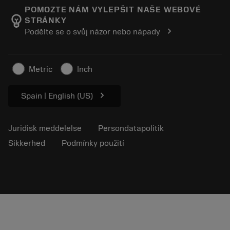
Manufacturing Wellness
Spor din ordre
POMOZTE NÁM VYLEPŠIT NAŠE WEBOVÉ
emoji_objects
STRÁNKY
Karriere
Lav et tilbud
chevron_right
Podělte se o svůj názor nebo nápady
Bæredygtig virksomhed
Artikler
Til pressen
Metric
Inch
chevron_right
Spain | English (US)
Juridisk meddelelse
Persondatapolitik
Sikkerhed
Podmínky použití