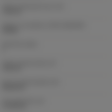
Průměr upevňovacího otvoru
(D1)
7,925 mm
Velikost a tvar destičky
(CUTINT_SIZESHAPE)
CN1906
Počet břitů
(CEDC)
2
Průměr vepsané kružnice
(IC)
19,05 mm
Kód tvaru břitové destičky
(SC)
Rhombic 80
Účinná délka břitu
(LE)
17,7439 mm