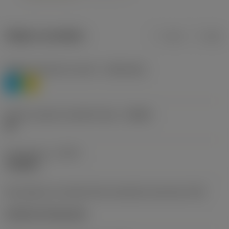
Údaje o produktu
mm
inch
Třídění materiálu úroveň 1
(TMC1ISO)
P
M
Určení výrobců utvářečů třísek
(CBMD)
HR
Typ operace
(CTPT)
roughing
Kód způsobu montáže břitové destičky (metrický)
(IFS)
Cylindrical fixing hole