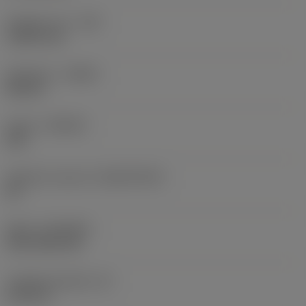
Poloměr rohu
(RE)
1,5875 mm
Orientace
(HAND)
Neutral
Grade
(GRADE)
235
Základní materiál
(SUBSTRATE)
HC
Nátěr
(COATING)
CVD TiCN+TiN
Tloušťka destičky
(S)
6,35 mm