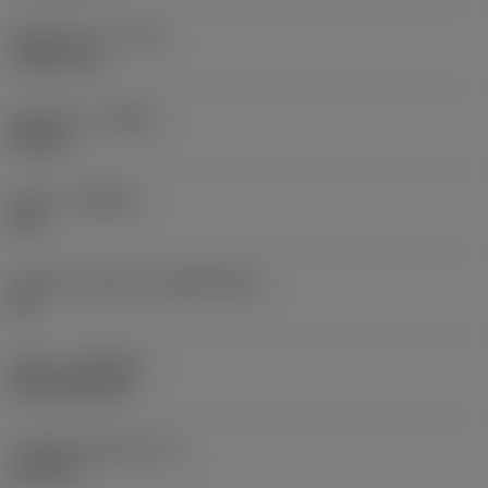
Poloměr rohu
(RE)
1,5875 mm
Orientace
(HAND)
Neutral
Grade
(GRADE)
235
Základní materiál
(SUBSTRATE)
HC
Nátěr
(COATING)
CVD TiCN+TiN
Tloušťka destičky
(S)
6,35 mm