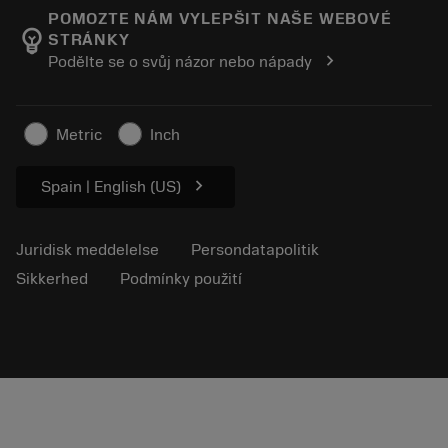
Manufacturing Wellness
Spor din ordre
POMOZTE NÁM VYLEPŠIT NAŠE WEBOVÉ
emoji_objects
STRÁNKY
Karriere
Lav et tilbud
chevron_right
Podělte se o svůj názor nebo nápady
Bæredygtig virksomhed
Artikler
Til pressen
Metric
Inch
chevron_right
Spain | English (US)
Juridisk meddelelse
Persondatapolitik
Sikkerhed
Podmínky použití