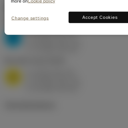
more on
Cookie policy
Počáteční hodnoty
(KAPR
95 deg
)
Accept Cookies
Change settings
P2.1.Z.AN
,
Tvrdost: 175 HB
a
10 mm (2.4 - 13)
p
P
f
0.8 mm/r (0.5 - 1.1)
n
h
0.8 mm/r (0.5 - 1.1)
ex
v
75 m/min (95 - 60)
c
M1.0.Z.AQ
,
Tvrdost: 200 HB
a
10 mm (2.4 - 13)
p
M
f
0.8 mm/r (0.5 - 1.1)
n
h
0.8 mm/r (0.5 - 1.1)
ex
v
65 m/min (90 - 50)
c
Technické ilustrace