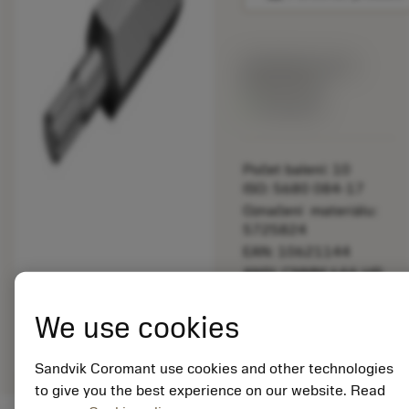
Katalogová cena:
892.00 CZK
Dostupné
Počet balení: 10
ISO: 5680 084-17
Označení materiálu:
5725824
EAN: 10621144
ANSI: CNMM 644-HR
235
We use cookies
Obecná
deployed_code
Zobrazit 3D model
remove
add
reprezentace
shopping_cart
Přidat
Sandvik Coromant use cookies and other technologies
to give you the best experience on our website. Read