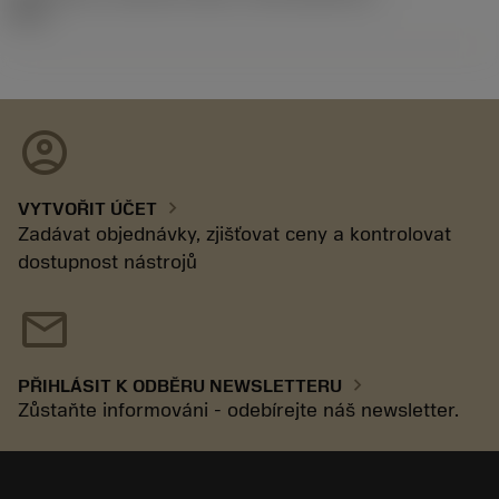
92.3
account_circle
chevron_right
VYTVOŘIT ÚČET
Zadávat objednávky, zjišťovat ceny a kontrolovat
dostupnost nástrojů
mail
chevron_right
PŘIHLÁSIT K ODBĚRU NEWSLETTERU
Zůstaňte informováni - odebírejte náš newsletter.