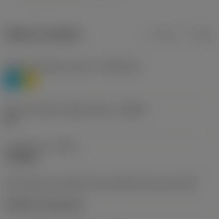
Údaje o produktu
mm
inch
Třídění materiálu úroveň 1
(TMC1ISO)
P
M
Určení výrobců utvářečů třísek
(CBMD)
HR
Typ operace
(CTPT)
roughing
Kód způsobu montáže břitové destičky (metrický)
(IFS)
Cylindrical fixing hole