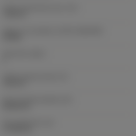
Průměr upevňovacího otvoru
(D1)
7,925 mm
Velikost a tvar destičky
(CUTINT_SIZESHAPE)
CN1906
Počet břitů
(CEDC)
2
Průměr vepsané kružnice
(IC)
19,05 mm
Kód tvaru břitové destičky
(SC)
Rhombic 80
Účinná délka břitu
(LE)
17,7439 mm