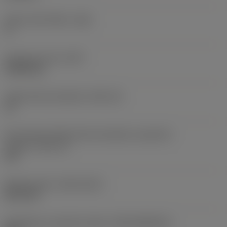
Hlavní úhel hřbetu
(AN)
0 °
Hmotnost prvku
(WT)
0,0262 kg
Lůžko břitové destičky
(SSC_M)
19
Kód velikosti lůžka břitové destičky, imperiální
hodnoty
(SSC_N)
3/4
Release date
(ValFrom20)
02.11.92
Identifikace vydaného balíku
(RELEASEPACK)