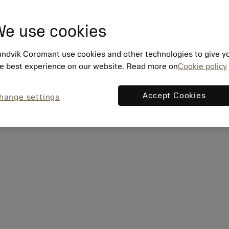
e use cookies
ndvik Coromant use cookies and other technologies to give y
e best experience on our website. Read more on
Cookie policy
Accept Cookies
hange settings