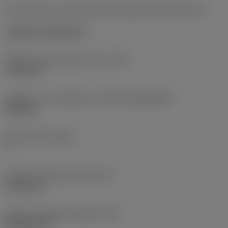
Kód způsobu montáže břitové destičky (metrický)
(IFS)
Cylindrical fixing hole
Průměr upevňovacího otvoru
(D1)
7,925 mm
Velikost a tvar destičky
(CUTINT_SIZESHAPE)
CN1906
Počet břitů
(CEDC)
2
Průměr vepsané kružnice
(IC)
19,05 mm
Kód tvaru břitové destičky
(SC)
Rhombic 80