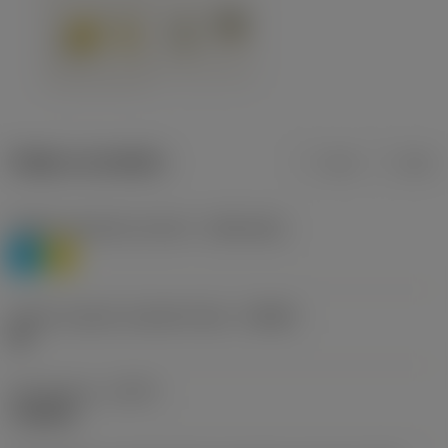
Údaje o produktu
mm
inch
Třídění materiálu úroveň 1
(TMC1ISO)
P
M
Určení výrobců utvářečů třísek
(CBMD)
HR
Typ operace
(CTPT)
roughing