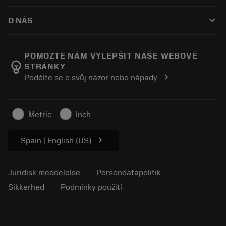
Sådan køber du
Vejledninger og vejledninger
Tailor Made
keyboard_arrow_down
O NÁS
Bestil
Lommeregnere og apps
Om Sandvik Coromant
Returnering
Kataloger og håndbøger
Manufacturing Wellness
Spor din ordre
POMOZTE NÁM VYLEPŠIT NAŠE WEBOVÉ
emoji_objects
STRÁNKY
Karriere
Lav et tilbud
chevron_right
Podělte se o svůj názor nebo nápady
Bæredygtig virksomhed
Artikler
Til pressen
Metric
Inch
chevron_right
Spain | English (US)
Juridisk meddelelse
Persondatapolitik
Sikkerhed
Podmínky použití