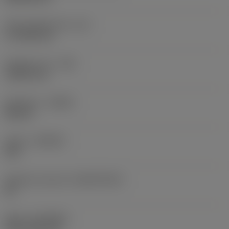
Účinná délka břitu
(LE)
17,7439 mm
Poloměr rohu
(RE)
1,5875 mm
Orientace
(HAND)
Neutral
Grade
(GRADE)
235
Základní materiál
(SUBSTRATE)
HC
Nátěr
(COATING)