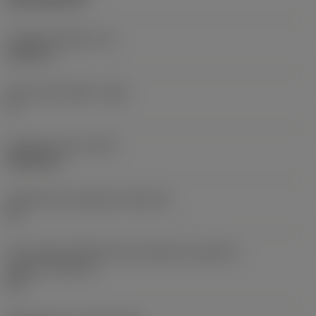
CVD TiCN+TiN
Tloušťka destičky
(S)
6,35 mm
Hlavní úhel hřbetu
(AN)
0 °
Hmotnost prvku
(WT)
0,0262 kg
Lůžko břitové destičky
(SSC_M)
19
Kód velikosti lůžka břitové destičky, imperiální
hodnoty
(SSC_N)
3/4