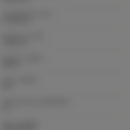
Účinná délka břitu
(LE)
17,7439 mm
Poloměr rohu
(RE)
1,5875 mm
Orientace
(HAND)
Neutral
Grade
(GRADE)
235
Základní materiál
(SUBSTRATE)
HC
Nátěr
(COATING)