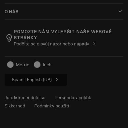
Sådan køber du
Vejledninger og vejledninger
Tailor Made
keyboard_arrow_down
O NÁS
Bestil
Lommeregnere og apps
Om Sandvik Coromant
Returnering
Kataloger og håndbøger
Manufacturing Wellness
Spor din ordre
POMOZTE NÁM VYLEPŠIT NAŠE WEBOVÉ
emoji_objects
STRÁNKY
Karriere
Lav et tilbud
chevron_right
Podělte se o svůj názor nebo nápady
Bæredygtig virksomhed
Artikler
Til pressen
Metric
Inch
chevron_right
Spain | English (US)
Juridisk meddelelse
Persondatapolitik
Sikkerhed
Podmínky použití