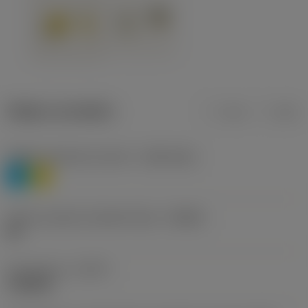
Údaje o produktu
mm
inch
Třídění materiálu úroveň 1
(TMC1ISO)
P
M
Určení výrobců utvářečů třísek
(CBMD)
HR
Typ operace
(CTPT)
roughing