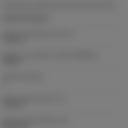
Kód způsobu montáže břitové destičky (metrický)
(IFS)
Cylindrical fixing hole
Průměr upevňovacího otvoru
(D1)
7,925 mm
Velikost a tvar destičky
(CUTINT_SIZESHAPE)
CN1906
Počet břitů
(CEDC)
2
Průměr vepsané kružnice
(IC)
19,05 mm
Kód tvaru břitové destičky
(SC)
Rhombic 80