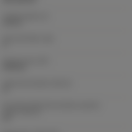
CVD TiCN+TiN
Tloušťka destičky
(S)
6,35 mm
Hlavní úhel hřbetu
(AN)
0 °
Hmotnost prvku
(WT)
0,0262 kg
Lůžko břitové destičky
(SSC_M)
19
Kód velikosti lůžka břitové destičky, imperiální
hodnoty
(SSC_N)
3/4