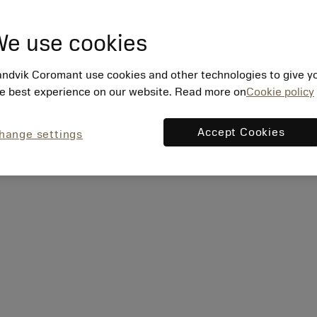
e use cookies
ndvik Coromant use cookies and other technologies to give y
e best experience on our website. Read more on
Cookie policy
Accept Cookies
hange settings