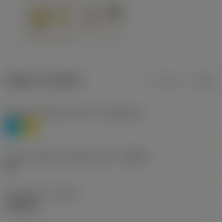
Údaje o produktu
mm
inch
Třídění materiálu úroveň 1
(TMC1ISO)
P
M
Určení výrobců utvářečů třísek
(CBMD)
HR
Typ operace
(CTPT)
roughing