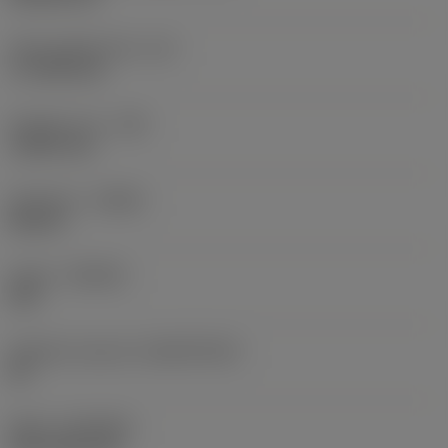
Účinná délka břitu
(LE)
17,7439 mm
Poloměr rohu
(RE)
1,5875 mm
Orientace
(HAND)
Neutral
Grade
(GRADE)
235
Základní materiál
(SUBSTRATE)
HC
Nátěr
(COATING)