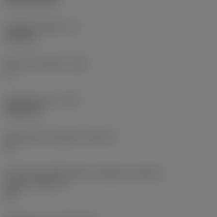
CVD TiCN+TiN
Tloušťka destičky
(S)
6,35 mm
Hlavní úhel hřbetu
(AN)
0 °
Hmotnost prvku
(WT)
0,0262 kg
Lůžko břitové destičky
(SSC_M)
19
Kód velikosti lůžka břitové destičky, imperiální
hodnoty
(SSC_N)
3/4