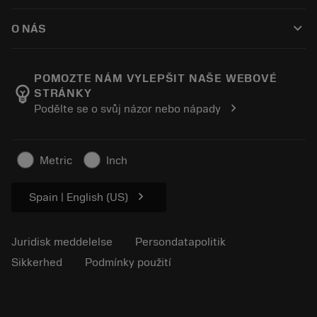
Sådan køber du
Vejledninger og vejledninger
Tailor Made
keyboard_arrow_down
O NÁS
Bestil
Lommeregnere og apps
Om Sandvik Coromant
Returnering
Kataloger og håndbøger
Manufacturing Wellness
Spor din ordre
POMOZTE NÁM VYLEPŠIT NAŠE WEBOVÉ
emoji_objects
STRÁNKY
Karriere
Lav et tilbud
chevron_right
Podělte se o svůj názor nebo nápady
Bæredygtig virksomhed
Artikler
Til pressen
Metric
Inch
chevron_right
Spain | English (US)
Juridisk meddelelse
Persondatapolitik
Sikkerhed
Podmínky použití