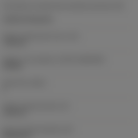
Kód způsobu montáže břitové destičky (metrický)
(IFS)
Cylindrical fixing hole
Průměr upevňovacího otvoru
(D1)
7,925 mm
Velikost a tvar destičky
(CUTINT_SIZESHAPE)
CN1906
Počet břitů
(CEDC)
2
Průměr vepsané kružnice
(IC)
19,05 mm
Kód tvaru břitové destičky
(SC)
Rhombic 80