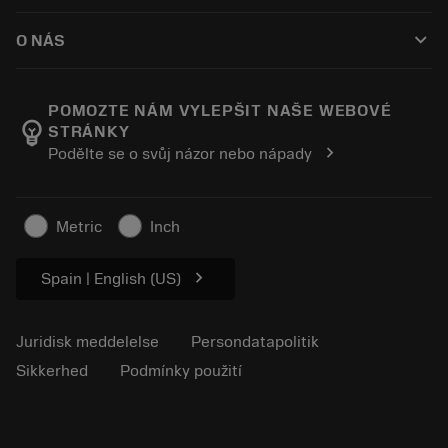
Sådan køber du
Vejledninger og vejledninger
Tailor Made
keyboard_arrow_down
O NÁS
Bestil
Lommeregnere og apps
Om Sandvik Coromant
Returnering
Kataloger og håndbøger
Manufacturing Wellness
Spor din ordre
POMOZTE NÁM VYLEPŠIT NAŠE WEBOVÉ
emoji_objects
STRÁNKY
Karriere
Lav et tilbud
chevron_right
Podělte se o svůj názor nebo nápady
Bæredygtig virksomhed
Artikler
Til pressen
Metric
Inch
chevron_right
Spain | English (US)
Juridisk meddelelse
Persondatapolitik
Sikkerhed
Podmínky použití