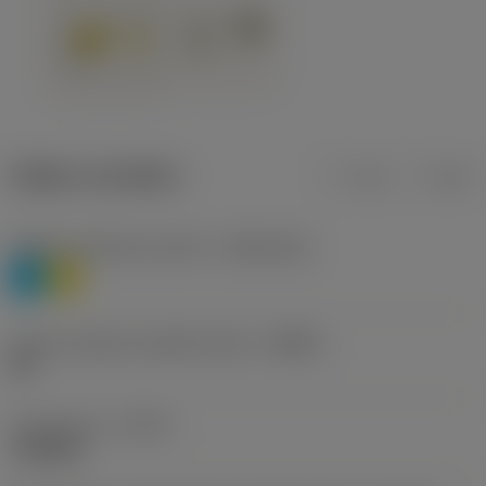
Údaje o produktu
mm
inch
Třídění materiálu úroveň 1
(TMC1ISO)
P
M
Určení výrobců utvářečů třísek
(CBMD)
HR
Typ operace
(CTPT)
roughing