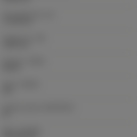
Účinná délka břitu
(LE)
17,7439 mm
Poloměr rohu
(RE)
1,5875 mm
Orientace
(HAND)
Neutral
Grade
(GRADE)
235
Základní materiál
(SUBSTRATE)
HC
Nátěr
(COATING)