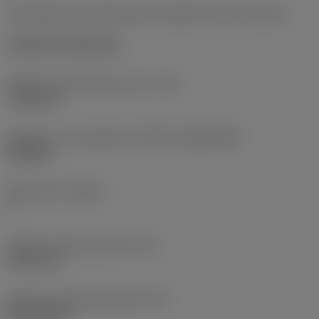
Kód způsobu montáže břitové destičky (metrický)
(IFS)
Cylindrical fixing hole
Průměr upevňovacího otvoru
(D1)
7,925 mm
Velikost a tvar destičky
(CUTINT_SIZESHAPE)
CN1906
Počet břitů
(CEDC)
2
Průměr vepsané kružnice
(IC)
19,05 mm
Kód tvaru břitové destičky
(SC)
Rhombic 80