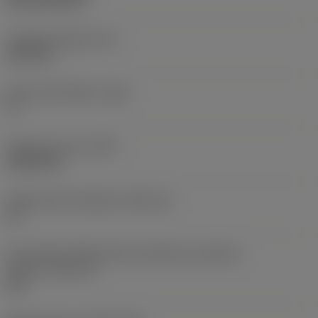
CVD TiCN+TiN
Tloušťka destičky
(S)
6,35 mm
Hlavní úhel hřbetu
(AN)
0 °
Hmotnost prvku
(WT)
0,0262 kg
Lůžko břitové destičky
(SSC_M)
19
Kód velikosti lůžka břitové destičky, imperiální
hodnoty
(SSC_N)
3/4