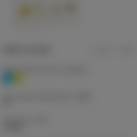
Údaje o produktu
mm
inch
Třídění materiálu úroveň 1
(TMC1ISO)
P
M
Určení výrobců utvářečů třísek
(CBMD)
HR
Typ operace
(CTPT)
roughing