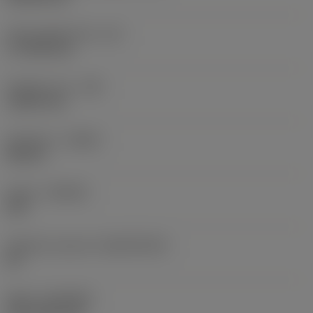
Účinná délka břitu
(LE)
17,7439 mm
Poloměr rohu
(RE)
1,5875 mm
Orientace
(HAND)
Neutral
Grade
(GRADE)
235
Základní materiál
(SUBSTRATE)
HC
Nátěr
(COATING)