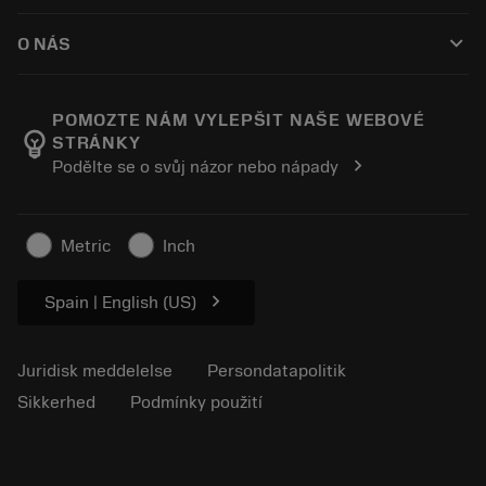
Sådan køber du
Vejledninger og vejledninger
Tailor Made
keyboard_arrow_down
O NÁS
Bestil
Lommeregnere og apps
Om Sandvik Coromant
Returnering
Kataloger og håndbøger
Manufacturing Wellness
Spor din ordre
POMOZTE NÁM VYLEPŠIT NAŠE WEBOVÉ
emoji_objects
STRÁNKY
Karriere
Lav et tilbud
chevron_right
Podělte se o svůj názor nebo nápady
Bæredygtig virksomhed
Artikler
Til pressen
Metric
Inch
chevron_right
Spain | English (US)
Juridisk meddelelse
Persondatapolitik
Sikkerhed
Podmínky použití