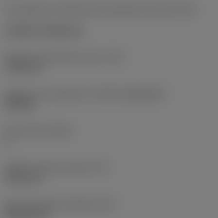
Kód způsobu montáže břitové destičky (metrický)
(IFS)
Cylindrical fixing hole
Průměr upevňovacího otvoru
(D1)
7,925 mm
Velikost a tvar destičky
(CUTINT_SIZESHAPE)
CN1906
Počet břitů
(CEDC)
2
Průměr vepsané kružnice
(IC)
19,05 mm
Kód tvaru břitové destičky
(SC)
Rhombic 80