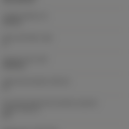
CVD TiCN+TiN
Tloušťka destičky
(S)
6,35 mm
Hlavní úhel hřbetu
(AN)
0 °
Hmotnost prvku
(WT)
0,0262 kg
Lůžko břitové destičky
(SSC_M)
19
Kód velikosti lůžka břitové destičky, imperiální
hodnoty
(SSC_N)
3/4