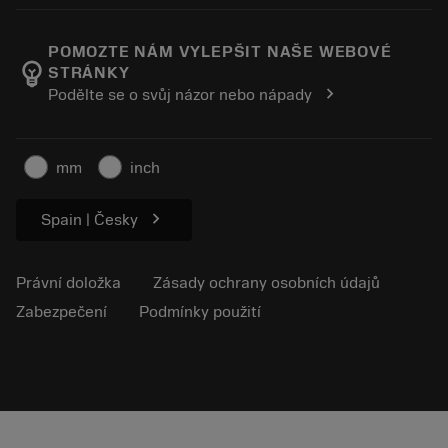
O společnosti Sandvik Coromant
Návrat
Katalogy a příručky
Výrobní wellness
Sledujte svou objednávku
POMOZTE NÁM VYLEPŠIT NAŠE WEBOVÉ
emoji_objects
STRÁNKY
Kariéra
Vytvořte cenovou nabídku
chevron_right
Podělte se o svůj názor nebo nápady
Udržitelné podnikání
Články
Pro lisování
mm
inch
chevron_right
Spain | Česky
Právní doložka
Zásady ochrany osobních údajů
Zabezpečení
Podmínky použití