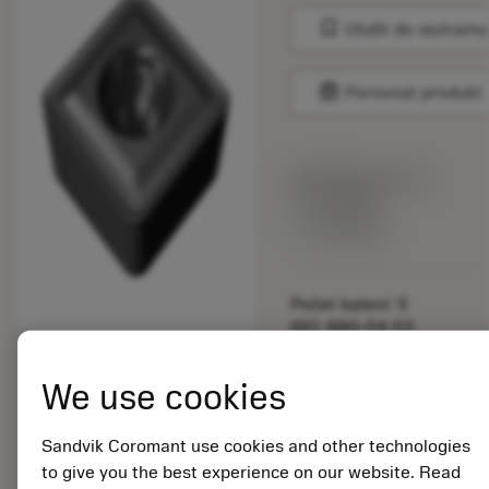
bookmark
Uložit do seznamu
balance
Porovnat produkt
Katalogová cena:
77.70 EUR
Dostupné
Počet balení: 5
ISO: 880-04 03
W07H-P-MS N124
Označení materiálu:
We use cookies
7362183
EAN:
Sandvik Coromant use cookies and other technologies
7323222182525
to give you the best experience on our website. Read
ANSI: 880-04 03