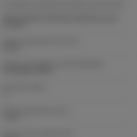
Kód způsobu montáže břitové destičky (metrický)
(IFS)
Partly cylindrical, 40-60 deg countersink on one or
two sides
Průměr upevňovacího otvoru
(D1)
2,8 mm
Velikost a tvar destičky
(CUTINT_SIZESHAPE)
CoroDrill 880 -0403-P
Počet břitů
(CEDC)
4
Průměr vepsané kružnice
(IC)
7,4 mm
Kód tvaru břitové destičky
(SC)