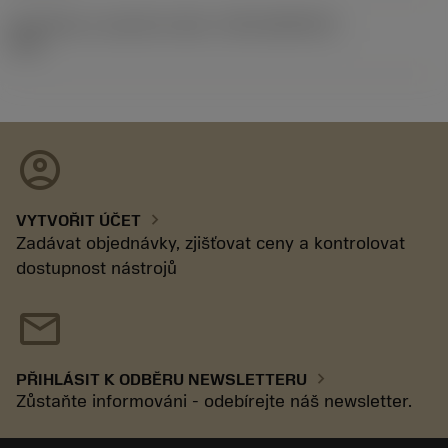
Identifikace vydaného balíku
(RELEASEPACK)
17.2
account_circle
chevron_right
VYTVOŘIT ÚČET
Zadávat objednávky, zjišťovat ceny a kontrolovat
dostupnost nástrojů
mail
chevron_right
PŘIHLÁSIT K ODBĚRU NEWSLETTERU
Zůstaňte informováni - odebírejte náš newsletter.