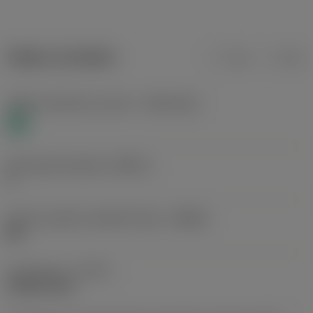
Údaje o produktu
mm
inch
Třídění materiálu úroveň 1
(TMC1ISO)
N
Kód použití destičky
(INSUC)
P
Určení výrobců utvářečů třísek
(CBMD)
MS
Typ operace
(CTPT)
medium feed