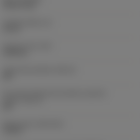
CVD DCT Sp3
Tloušťka destičky
(S)
2,8 mm
Hmotnost prvku
(WT)
0,0006 kg
Lůžko břitové destičky
(SSC_M)
04P
Kód velikosti lůžka břitové destičky, imperiální
hodnoty
(SSC_N)
04P
Release date
(ValFrom20)
15.08.17