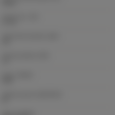
Square
Poloměr rohu
(RE)
0,7 mm
Hladící břitová destička
(WEP)
Ano
Úhel čela destičky
(GAN)
15 °
Grade
(GRADE)
N124
Základní materiál
(SUBSTRATE)
HC
Nátěr
(COATING)