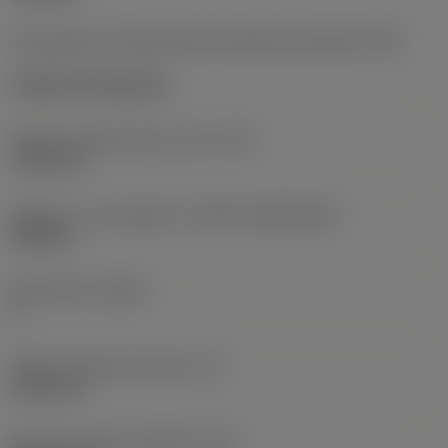
Kód způsobu montáže břitové destičky (metrický)
(IFS)
Cylindrical fixing hole
Průměr upevňovacího otvoru
(D1)
7,925 mm
Velikost a tvar destičky
(CUTINT_SIZESHAPE)
CN1906
Počet břitů
(CEDC)
2
Průměr vepsané kružnice
(IC)
19,05 mm
Kód tvaru břitové destičky
(SC)