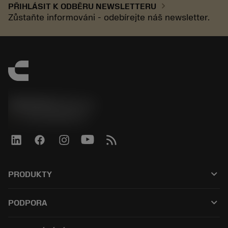
chevron_right
PŘIHLÁSIT K ODBĚRU NEWSLETTERU
Zůstaňte informováni - odebírejte náš newsletter.
SANDVIK CZ s.r.o.
phone
+420228880910
keyboard_arrow_down
PRODUKTY
Alle værktøjer
keyboard_arrow_down
PODPORA
Al software
Kundeservice
Genbrug