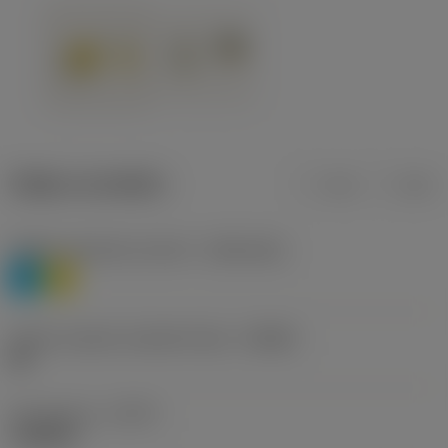
Údaje o produktu
mm
inch
Třídění materiálu úroveň 1
(TMC1ISO)
P
M
Určení výrobců utvářečů třísek
(CBMD)
HR
Typ operace
(CTPT)
roughing