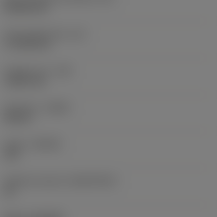
Rhombic 80
Účinná délka břitu
(LE)
17,7439 mm
Poloměr rohu
(RE)
1,5875 mm
Orientace
(HAND)
Neutral
Grade
(GRADE)
235
Základní materiál
(SUBSTRATE)
HC