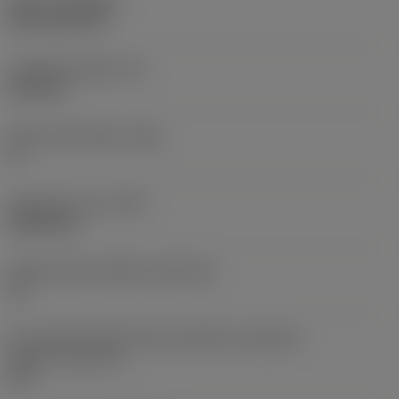
Nátěr
(COATING)
CVD TiCN+TiN
Tloušťka destičky
(S)
6,35 mm
Hlavní úhel hřbetu
(AN)
0 °
Hmotnost prvku
(WT)
0,0262 kg
Lůžko břitové destičky
(SSC_M)
19
Kód velikosti lůžka břitové destičky, imperiální
hodnoty
(SSC_N)
3/4