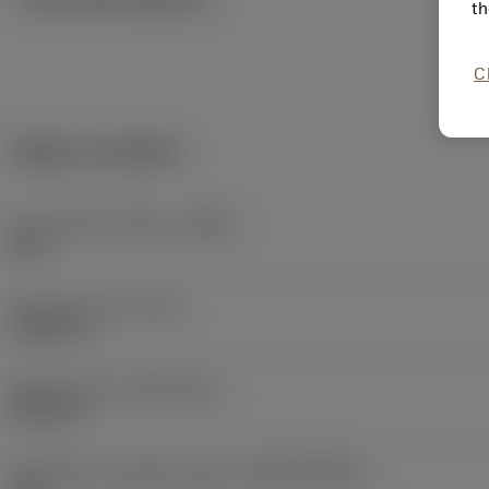
th
C
Údaje o produktu
Kód materiálu tělesa
(BMC)
Ocel
Hmotnost prvku
(WT)
0,1367 lb
Release date
(ValFrom20)
20.09.14
Identifikace vydaného balíku
(RELEASEPACK)