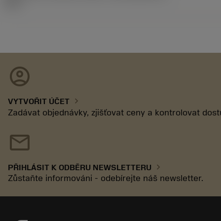
14.2
account_circle
chevron_right
VYTVOŘIT ÚČET
Zadávat objednávky, zjišťovat ceny a kontrolovat dos
mail
chevron_right
PŘIHLÁSIT K ODBĚRU NEWSLETTERU
Zůstaňte informováni - odebírejte náš newsletter.