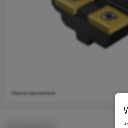
Obecná reprezentace
W
Sa
Technické ilustrace