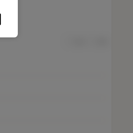
mm
inch