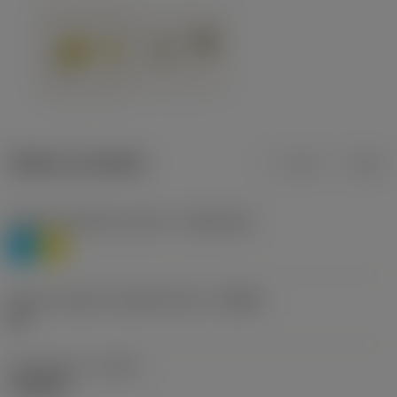
Údaje o produktu
mm
inch
Třídění materiálu úroveň 1
(TMC1ISO)
P
M
Určení výrobců utvářečů třísek
(CBMD)
HR
Typ operace
(CTPT)
roughing