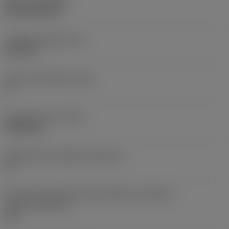
Nátěr
(COATING)
CVD TiCN+TiN
Tloušťka destičky
(S)
6,35 mm
Hlavní úhel hřbetu
(AN)
0 °
Hmotnost prvku
(WT)
0,0262 kg
Lůžko břitové destičky
(SSC_M)
19
Kód velikosti lůžka břitové destičky, imperiální
hodnoty
(SSC_N)
3/4