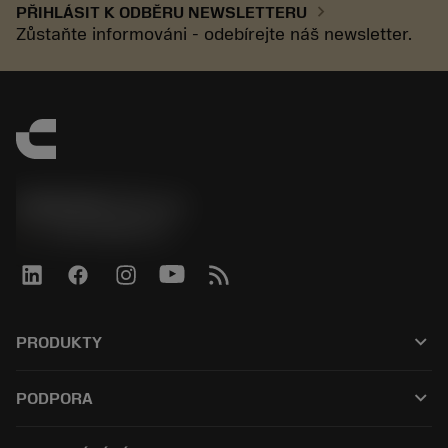
chevron_right
PŘIHLÁSIT K ODBĚRU NEWSLETTERU
Zůstaňte informováni - odebírejte náš newsletter.
SANDVIK CZ s.r.o.
phone
+420228880910
keyboard_arrow_down
PRODUKTY
Alle værktøjer
keyboard_arrow_down
PODPORA
Al software
Kundeservice
Genbrug