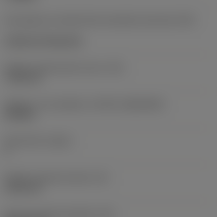
Kód způsobu montáže břitové destičky (metrický)
(IFS)
Cylindrical fixing hole
Průměr upevňovacího otvoru
(D1)
7,925 mm
Velikost a tvar destičky
(CUTINT_SIZESHAPE)
CN1906
Počet břitů
(CEDC)
2
Průměr vepsané kružnice
(IC)
19,05 mm
Kód tvaru břitové destičky
(SC)