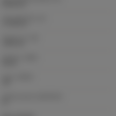
Rhombic 80
Účinná délka břitu
(LE)
17,7439 mm
Poloměr rohu
(RE)
1,5875 mm
Orientace
(HAND)
Neutral
Grade
(GRADE)
235
Základní materiál
(SUBSTRATE)
HC