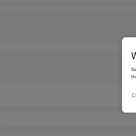
W
Sa
th
C