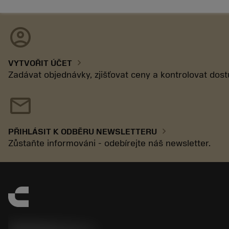
account_circle
chevron_right
VYTVOŘIT ÚČET
Zadávat objednávky, zjišťovat ceny a kontrolovat dos
mail
chevron_right
PŘIHLÁSIT K ODBĚRU NEWSLETTERU
Zůstaňte informováni - odebírejte náš newsletter.