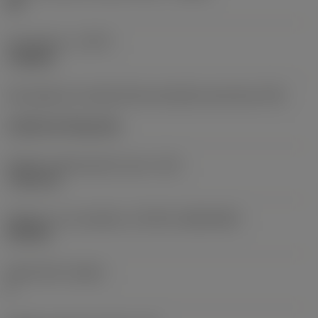
HR
Typ operace
(CTPT)
roughing
Kód způsobu montáže břitové destičky (metrický)
(IFS)
Cylindrical fixing hole
Průměr upevňovacího otvoru
(D1)
7,925 mm
Velikost a tvar destičky
(CUTINT_SIZESHAPE)
CN1906
Počet břitů
(CEDC)
2