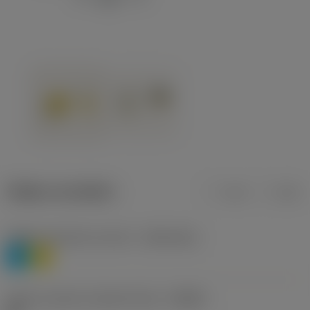
Údaje o produktu
mm
inch
Třídění materiálu úroveň 1
(TMC1ISO)
P
M
Určení výrobců utvářečů třísek
(CBMD)