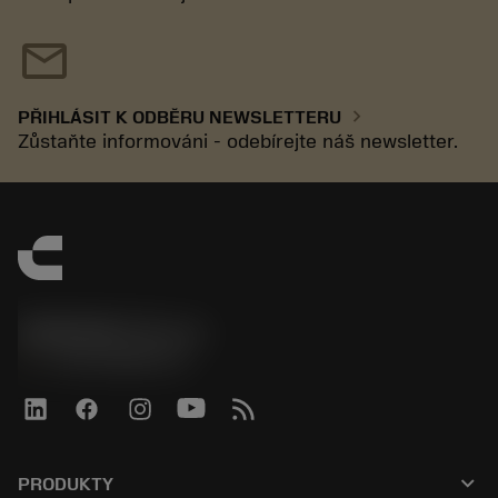
mail
chevron_right
PŘIHLÁSIT K ODBĚRU NEWSLETTERU
Zůstaňte informováni - odebírejte náš newsletter.
SANDVIK CZ s.r.o.
phone
+420228880910
keyboard_arrow_down
PRODUKTY