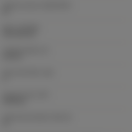
Základní materiál
(SUBSTRATE)
HC
Nátěr
(COATING)
CVD TiCN+TiN
Tloušťka destičky
(S)
6,35 mm
Hlavní úhel hřbetu
(AN)
0 °
Hmotnost prvku
(WT)
0,0262 kg
Lůžko břitové destičky
(SSC_M)
19