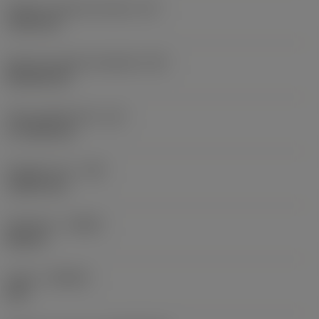
Průměr vepsané kružnice
(IC)
19,05 mm
Kód tvaru břitové destičky
(SC)
Rhombic 80
Účinná délka břitu
(LE)
17,7439 mm
Poloměr rohu
(RE)
1,5875 mm
Orientace
(HAND)
Neutral
Grade
(GRADE)
235