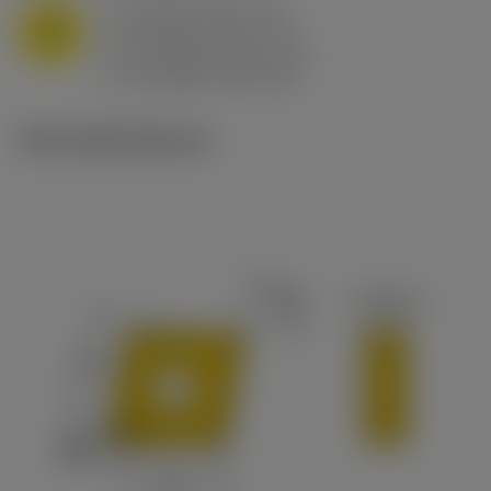
a
10 mm (2.4 - 13)
p
M
f
0.8 mm/r (0.5 - 1.1)
n
h
0.8 mm/r (0.5 - 1.1)
ex
v
65 m/min (90 - 50)
c
Technické ilustrace