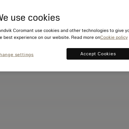
e use cookies
ndvik Coromant use cookies and other technologies to give y
e best experience on our website. Read more on
Cookie policy
Accept Cookies
hange settings