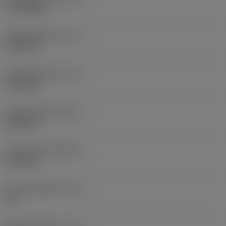
17,3768 lb
Funkční délka
(LF_1)
2,7559 in
Funkční délka
(LF_2)
2,7559 in
Funkční šířka
(WF_1)
0,2362 in
Funkční šířka
(WF_2)
4,1732 in
Funkční výška
(HF_1)
0 in