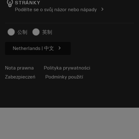
emoji_objects
STRÁNKY
Kariera
Złóż ofertę
chevron_right
Podělte se o svůj názor nebo nápady
Zrównoważony biznes
Artykuły
Do prasy
公制
英制
chevron_right
Netherlands | 中文
Nota prawna
Polityka prywatności
Zabezpieczeń
Podmínky použití