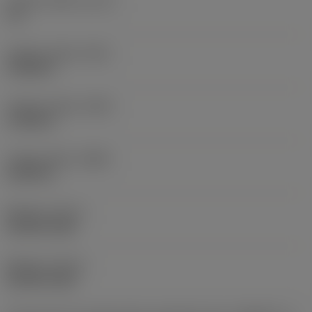
Funkční výška
(HF_2)
0 in
Celková výška
(OAL)
2,9528 in
Celková výška
(OAH)
3,7402 in
Celková šířka
(OAW)
6,2992 in
Moment
(TQ_1)
36,8781 ftlbf
Moment
(TQ_2)
36,8781 ftlbf