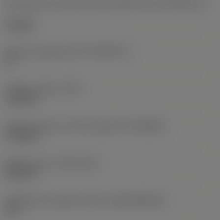
Geometrická charakteristika poháněné části
(KGRPTP_1)
hexagon
Velikost poháněné části
(KGRPS_1)
10
Funkční průměr
(DFC)
1,1024 in
Průměr spojky na straně obrobku
(DCONWS)
1,5748 in
Release date
(ValFrom20)
25.02.12
Identifikace vydaného balíku
(RELEASEPACK)
12.1