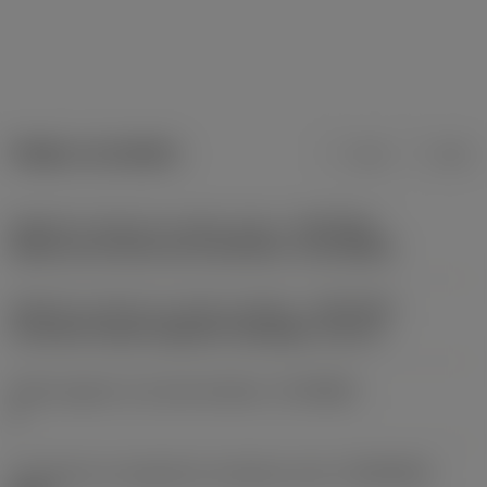
Údaje o produktu
mm
inch
Adaptivní rozhraní ve směru stroje
(ADINTMS)
Okuma non-driven turret interface -size OK60A
Adaptivní rozhraní ve směru obrobku
(ADINTWS)
Coromant Capto (segment clamping) -size C4
Počet spojení na straně obrobku
(CCONWS)
2
Connection arrangement workpiece side
(CONARWS)