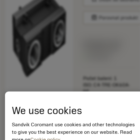
balance
Porovnat produkt
Katalogová cena:
72 090.00 CZK
Dostupné
Počet balení: 1
ISO: C4-TRE-OK60A-
DT
Označení materiálu:
6144259
We use cookies
EAN: 26144259
ANSI: C4-TRE-OK60A-
Sandvik Coromant use cookies and other technologies
DT
to give you the best experience on our website. Read
Obecná
more on
Cookie policy