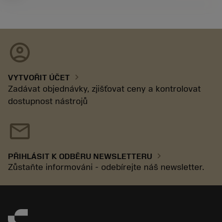
account_circle
chevron_right
VYTVOŘIT ÚČET
Zadávat objednávky, zjišťovat ceny a kontrolovat
dostupnost nástrojů
mail
chevron_right
PŘIHLÁSIT K ODBĚRU NEWSLETTERU
Zůstaňte informováni - odebírejte náš newsletter.