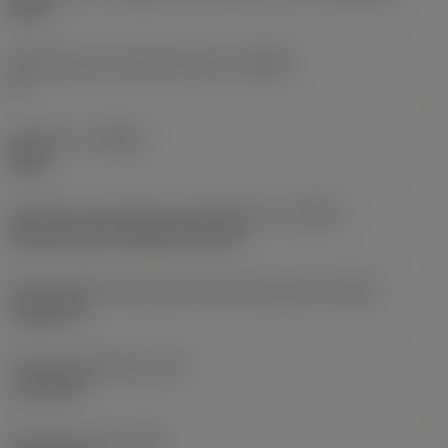
linear
Úhel tělesa na straně obrobku
(BAWS)
0 °
Orientace
(HAND)
Right
Označení typu přívodu řezné kapaliny
(CNSC)
decentral over flange and axial
Kód provedení výstupu pro řeznou kapalinu
(CXSC)
radial exit
Tlak řezné kapaliny
(CP)
1 160 PSI
Hmotnost prvku
(WT)