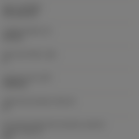
Nátěr
(COATING)
CVD TiCN+TiN
Tloušťka destičky
(S)
6,35 mm
Hlavní úhel hřbetu
(AN)
0 °
Hmotnost prvku
(WT)
0,0262 kg
Lůžko břitové destičky
(SSC_M)
19
Kód velikosti lůžka břitové destičky, imperiální
hodnoty
(SSC_N)
3/4