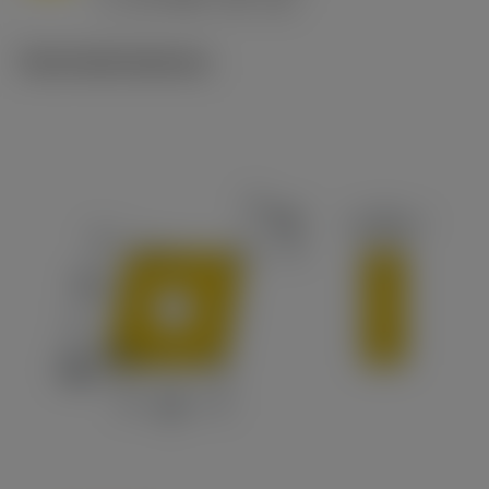
v
65 m/min (90 - 50)
c
Technické ilustrace