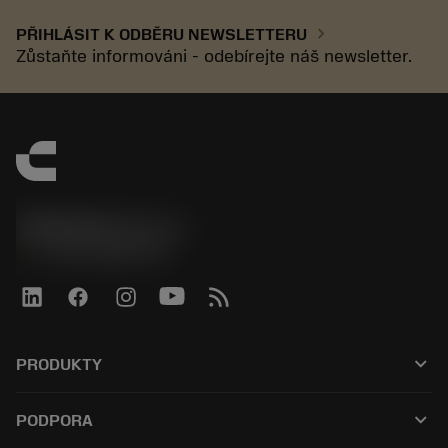
chevron_right
PŘIHLÁSIT K ODBĚRU NEWSLETTERU
Zůstaňte informováni - odebírejte náš newsletter.
SANDVIK CZ s.r.o.
phone
+420228880910
keyboard_arrow_down
PRODUKTY
Alle værktøjer
keyboard_arrow_down
PODPORA
Al software