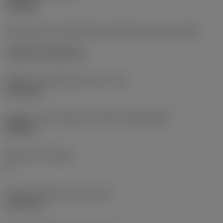
roughing
Kód způsobu montáže břitové destičky (metrický)
(IFS)
Cylindrical fixing hole
Průměr upevňovacího otvoru
(D1)
7,925 mm
Velikost a tvar destičky
(CUTINT_SIZESHAPE)
CN1906
Počet břitů
(CEDC)
2
Průměr vepsané kružnice
(IC)
19,05 mm