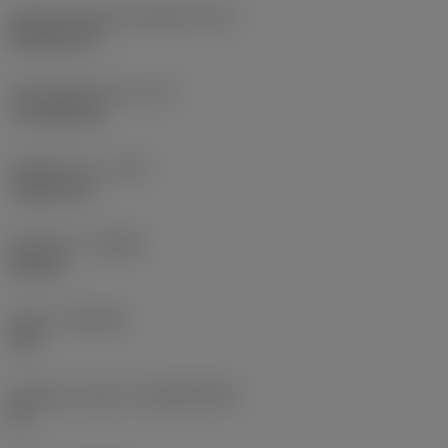
Kód tvaru břitové destičky
(SC)
Rhombic 80
Účinná délka břitu
(LE)
17,7439 mm
Poloměr rohu
(RE)
1,5875 mm
Orientace
(HAND)
Neutral
Grade
(GRADE)
235
Základní materiál
(SUBSTRATE)
HC