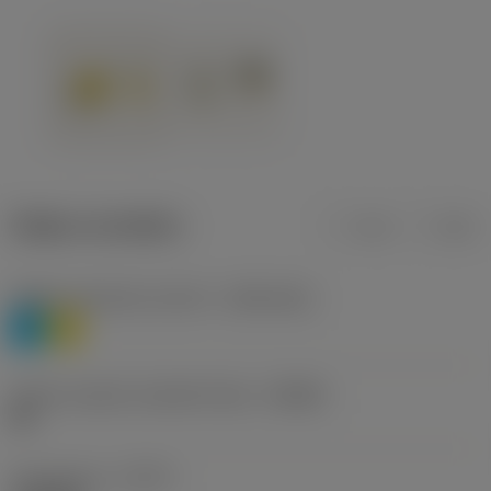
Údaje o produktu
mm
inch
Třídění materiálu úroveň 1
(TMC1ISO)
P
M
Určení výrobců utvářečů třísek
(CBMD)
HR
Typ operace
(CTPT)