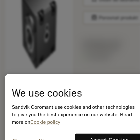
balance
Porovnat produkt
Katalogová cena:
57 575.00 CZK
Dostupné
Počet balení: 1
ISO: C6-TLI-MZ-D
We use cookies
Označení materiálu:
6538836
EAN: 26538836
Sandvik Coromant use cookies and other technologies
ANSI: C6-TLI-MZ-D
to give you the best experience on our website. Read
more on
Cookie policy
Obecná
deployed_code
Zobrazit 3D model
remove
add
reprezentace
shopping_cart
Přidat
Accept Cookies