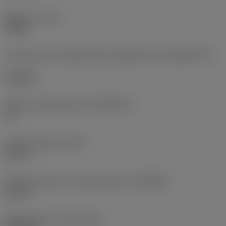
Moment
(TQ_1)
90 Nm
Geometrická charakteristika poháněné části
(KGRPTP_1)
hexagon
Velikost poháněné části
(KGRPS_1)
12
Funkční průměr
(DFC)
44 mm
Průměr spojky na straně obrobku
(DCONWS)
63 mm
Release date
(ValFrom20)