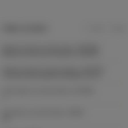
Údaje o produktu
mm
inch
Adaptivní rozhraní ve směru stroje
(ADINTMS)
Mazak non-driven turret interface -size MZ-D
Adaptivní rozhraní ve směru obrobku
(ADINTWS)
Coromant Capto (segment clamping) -size C6
Počet spojení na straně obrobku
(CCONWS)
1
Úhel tělesa na straně obrobku
(BAWS)
90 °