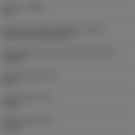
Orientace
(HAND)
Left
Označení typu přívodu řezné kapaliny
(CNSC)
decentral over flange and axial
Kód provedení výstupu pro řeznou kapalinu
(CXSC)
radial exit
Tlak řezné kapaliny
(CP)
80 bar
Hmotnost prvku
(WT)
14,2 kg
Vyčnívající délka
(LPR)
122 mm