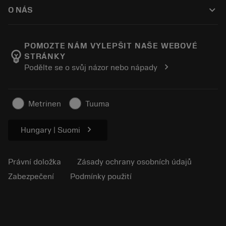
Jak nakoupit
Průvodci a návody
Tailor Made
keyboard_arrow_down
O NÁS
Objednávka
Kalkulačky a aplikace
O společnosti Sandvik Coromant
Návrat
Katalogy a příručky
Výrobní wellness
Sledujte svou objednávku
POMOZTE NÁM VYLEPŠIT NAŠE WEBOVÉ
emoji_objects
STRÁNKY
Kariéra
Vytvořte cenovou nabídku
chevron_right
Podělte se o svůj názor nebo nápady
Udržitelné podnikání
Články
Pro lisování
Metrinen
Tuuma
chevron_right
Hungary | Suomi
Právní doložka
Zásady ochrany osobních údajů
Zabezpečení
Podmínky použití