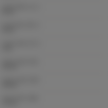
Funkční délka
(LF_1)
80 mm
Funkční šířka
(WF_1)
46 mm
Funkční výška
(HF_1)
0 mm
Celková výška
(OAL)
122 mm
Celková výška
(OAH)
144 mm
Celková šířka
(OAW)
171 mm