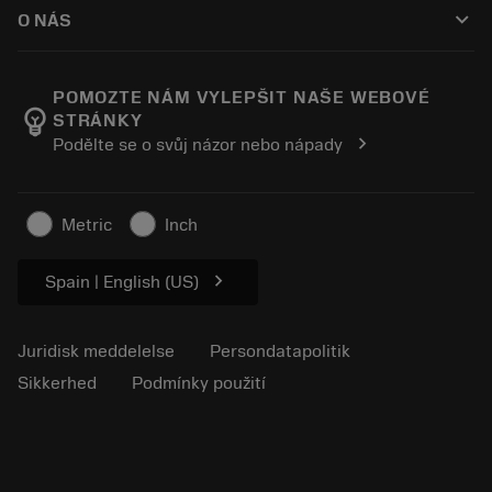
Sådan køber du
Vejledninger og vejledninger
Tailor Made
keyboard_arrow_down
O NÁS
Bestil
Lommeregnere og apps
Om Sandvik Coromant
Returnering
Kataloger og håndbøger
Manufacturing Wellness
Spor din ordre
POMOZTE NÁM VYLEPŠIT NAŠE WEBOVÉ
emoji_objects
STRÁNKY
Karriere
Lav et tilbud
chevron_right
Podělte se o svůj názor nebo nápady
Bæredygtig virksomhed
Artikler
Til pressen
Metric
Inch
chevron_right
Spain | English (US)
Juridisk meddelelse
Persondatapolitik
Sikkerhed
Podmínky použití