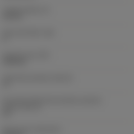
Tloušťka destičky
(S)
6,35 mm
Hlavní úhel hřbetu
(AN)
0 °
Hmotnost prvku
(WT)
0,0262 kg
Lůžko břitové destičky
(SSC_M)
19
Kód velikosti lůžka břitové destičky, imperiální
hodnoty
(SSC_N)
3/4
Release date
(ValFrom20)