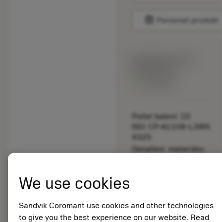
balance
Porovnat produkt
Katalogová cena:
892.00 CZK
Dostupné
Počet balení: 10
ISO: CP-A1108-L3WX
4325
Označení materiálu:
5725824
EAN: 10621144
We use cookies
ANSI: CNMM 644-HR
235
Sandvik Coromant use cookies and other technologies
Obecná
deployed_code
Zobrazit 3D model
to give you the best experience on our website. Read
remove
add
reprezentace