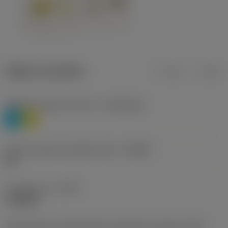
Údaje o produktu
mm
inch
Třídění materiálu úroveň 1
(TMC1ISO)
P
M
Určení výrobců utvářečů třísek
(CBMD)
HR
Typ operace
(CTPT)
roughing
Kód způsobu montáže břitové destičky (metrický)
(IFS)