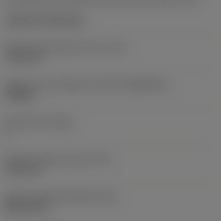
Cylindrical fixing hole
Průměr upevňovacího otvoru
(D1)
7,925 mm
Velikost a tvar destičky
(CUTINT_SIZESHAPE)
CN1906
Počet břitů
(CEDC)
2
Průměr vepsané kružnice
(IC)
19,05 mm
Kód tvaru břitové destičky
(SC)
Rhombic 80