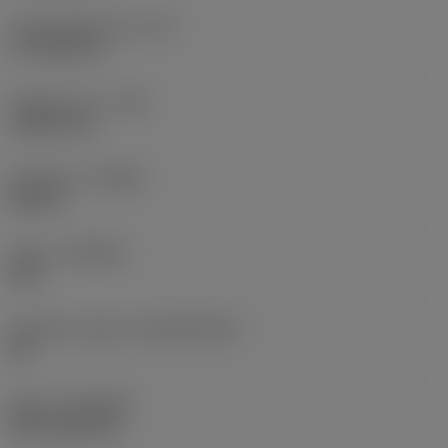
Účinná délka břitu
(LE)
17,7439 mm
Poloměr rohu
(RE)
1,5875 mm
Orientace
(HAND)
Neutral
Grade
(GRADE)
235
Základní materiál
(SUBSTRATE)
HC
Nátěr
(COATING)
CVD TiCN+TiN