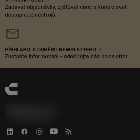
Zadávat objednávky, zjišťovat ceny a kontrolovat
dostupnost nástrojů
mail
chevron_right
PŘIHLÁSIT K ODBĚRU NEWSLETTERU
Zůstaňte informováni - odebírejte náš newsletter.
SANDVIK CZ s.r.o.
phone
+420228880910