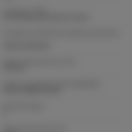
Typ operace
(CTPT)
pre-machining with demand on surface
Kód způsobu montáže břitové destičky (metrický)
(IFS)
Cylindrical fixing hole
Průměr upevňovacího otvoru
(D1)
5,156 mm
Velikost a tvar destičky
(CUTINT_SIZESHAPE)
CoroTurn PRIME CP-B12D
Počet břitů
(CEDC)
4
Průměr vepsané kružnice
(IC)