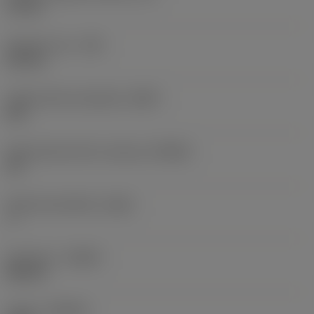
12 mm
Poloměr rohu
(RE)
0,8 mm
Hladící břitová destička
(WEP)
Ano
Úhel hlavního břitu nástroje
(KRINS)
95 °
Úhel čela destičky
(GAN)
7 °
Orientace
(HAND)
Neutral
Grade
(GRADE)