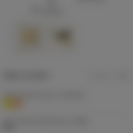
Údaje o produktu
mm
inch
Třídění materiálu úroveň 1
(TMC1ISO)
M
S
Určení výrobců utvářečů třísek
(CBMD)
M5W