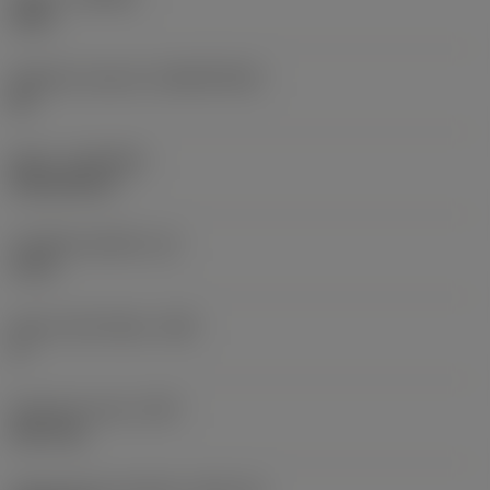
1210
Základní materiál
(SUBSTRATE)
HC
Nátěr
(COATING)
PVD AlTiCrN
Tloušťka destičky
(S)
6 mm
Hlavní úhel hřbetu
(AN)
0 °
Hmotnost prvku
(WT)
0,017 kg