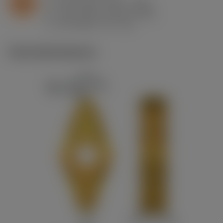
S
f
0.21 mm/r (0.13 - 0.42)
n
h
0.21 mm/r (0.13 - 0.42)
ex
v
40 m/min (70 - 14)
c
Technické ilustrace