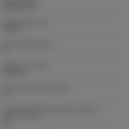
Nátěr
(COATING)
CVD TiCN+TiN
Tloušťka destičky
(S)
6,35 mm
Hlavní úhel hřbetu
(AN)
0 °
Hmotnost prvku
(WT)
0,0262 kg
Lůžko břitové destičky
(SSC_M)
19
Kód velikosti lůžka břitové destičky, imperiální
hodnoty
(SSC_N)
3/4