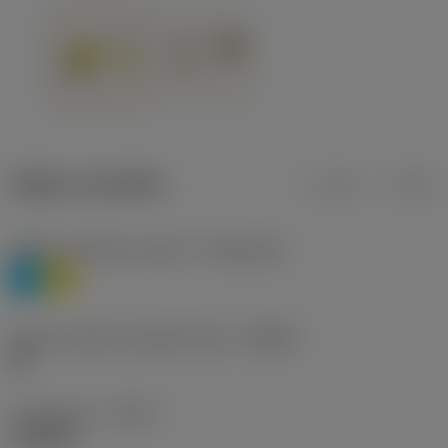
Údaje o produktu
mm
inch
Třídění materiálu úroveň 1
(TMC1ISO)
P
M
Určení výrobců utvářečů třísek
(CBMD)
HR
Typ operace
(CTPT)
roughing