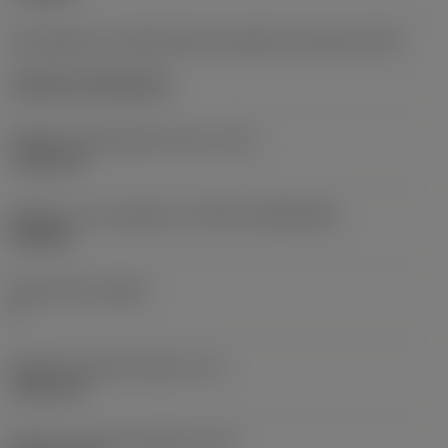
Kód způsobu montáže břitové destičky (metrický)
(IFS)
Cylindrical fixing hole
Průměr upevňovacího otvoru
(D1)
7,925 mm
Velikost a tvar destičky
(CUTINT_SIZESHAPE)
CN1906
Počet břitů
(CEDC)
2
Průměr vepsané kružnice
(IC)
19,05 mm
Kód tvaru břitové destičky
(SC)