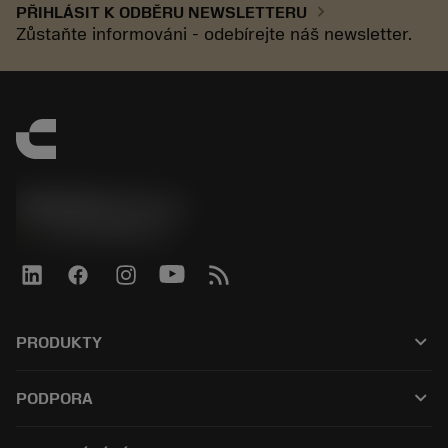
chevron_right
PŘIHLÁSIT K ODBĚRU NEWSLETTERU
Zůstaňte informováni - odebírejte náš newsletter.
SANDVIK CZ s.r.o.
phone
+420228880910
keyboard_arrow_down
PRODUKTY
Alle værktøjer
keyboard_arrow_down
PODPORA
Al software
Kundeservice
Genbrug