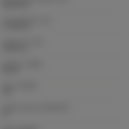
Rhombic 80
Účinná délka břitu
(LE)
17,7439 mm
Poloměr rohu
(RE)
1,5875 mm
Orientace
(HAND)
Neutral
Grade
(GRADE)
235
Základní materiál
(SUBSTRATE)
HC