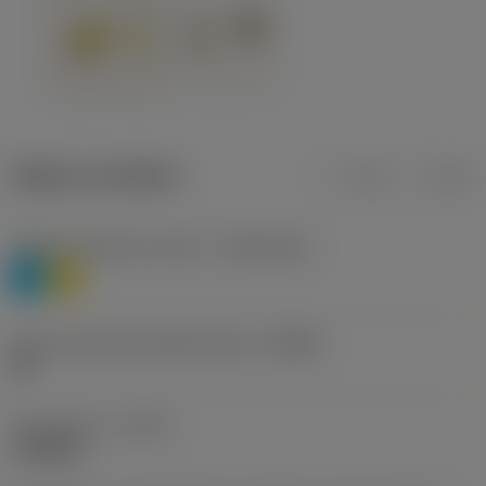
Údaje o produktu
mm
inch
Třídění materiálu úroveň 1
(TMC1ISO)
P
M
Určení výrobců utvářečů třísek
(CBMD)
HR
Typ operace
(CTPT)
roughing