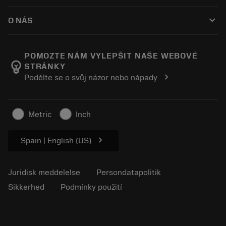
Sådan køber du
Vejledninger og vejledninger
Tailor Made
keyboard_arrow_down
O NÁS
Bestil
Lommeregnere og apps
Om Sandvik Coromant
Returnering
Kataloger og håndbøger
Manufacturing Wellness
Spor din ordre
POMOZTE NÁM VYLEPŠIT NAŠE WEBOVÉ
emoji_objects
STRÁNKY
Karriere
Lav et tilbud
chevron_right
Podělte se o svůj názor nebo nápady
Bæredygtig virksomhed
Artikler
Til pressen
Metric
Inch
chevron_right
Spain | English (US)
Juridisk meddelelse
Persondatapolitik
Sikkerhed
Podmínky použití