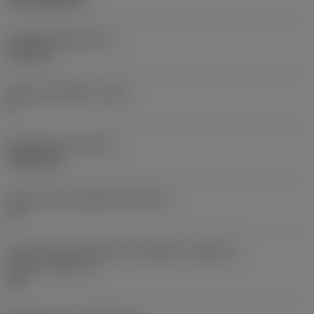
CVD TiCN+TiN
Tloušťka destičky
(S)
6,35 mm
Hlavní úhel hřbetu
(AN)
0 °
Hmotnost prvku
(WT)
0,0262 kg
Lůžko břitové destičky
(SSC_M)
19
Kód velikosti lůžka břitové destičky, imperiální
hodnoty
(SSC_N)
3/4