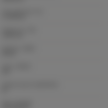
Účinná délka břitu
(LE)
17,7439 mm
Poloměr rohu
(RE)
1,5875 mm
Orientace
(HAND)
Neutral
Grade
(GRADE)
235
Základní materiál
(SUBSTRATE)
HC
Nátěr
(COATING)