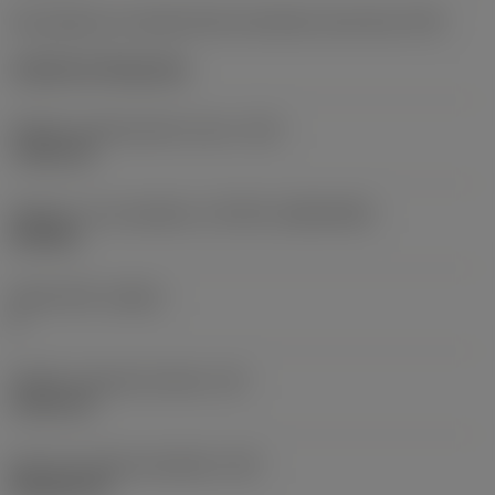
Kód způsobu montáže břitové destičky (metrický)
(IFS)
Cylindrical fixing hole
Průměr upevňovacího otvoru
(D1)
7,925 mm
Velikost a tvar destičky
(CUTINT_SIZESHAPE)
CN1906
Počet břitů
(CEDC)
2
Průměr vepsané kružnice
(IC)
19,05 mm
Kód tvaru břitové destičky
(SC)
Rhombic 80