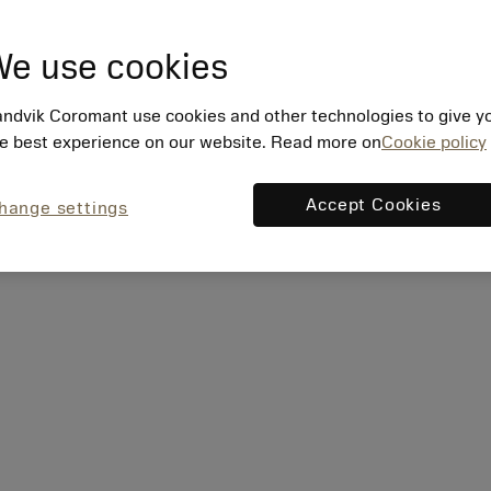
e use cookies
ndvik Coromant use cookies and other technologies to give y
e best experience on our website. Read more on
Cookie policy
Accept Cookies
hange settings