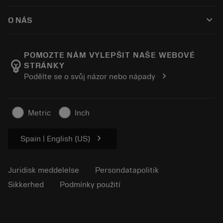
Sådan køber du
Vejledninger og vejledninger
Tailor Made
keyboard_arrow_down
O NÁS
Bestil
Lommeregnere og apps
Om Sandvik Coromant
Returnering
Kataloger og håndbøger
Manufacturing Wellness
Spor din ordre
POMOZTE NÁM VYLEPŠIT NAŠE WEBOVÉ
emoji_objects
STRÁNKY
Karriere
Lav et tilbud
chevron_right
Podělte se o svůj názor nebo nápady
Bæredygtig virksomhed
Artikler
Til pressen
Metric
Inch
chevron_right
Spain | English (US)
Juridisk meddelelse
Persondatapolitik
Sikkerhed
Podmínky použití