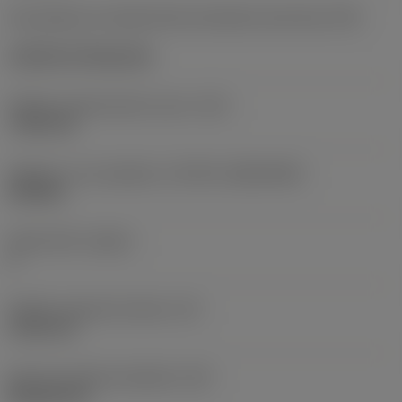
Kód způsobu montáže břitové destičky (metrický)
(IFS)
Cylindrical fixing hole
Průměr upevňovacího otvoru
(D1)
7,925 mm
Velikost a tvar destičky
(CUTINT_SIZESHAPE)
CN1906
Počet břitů
(CEDC)
2
Průměr vepsané kružnice
(IC)
19,05 mm
Kód tvaru břitové destičky
(SC)
Rhombic 80