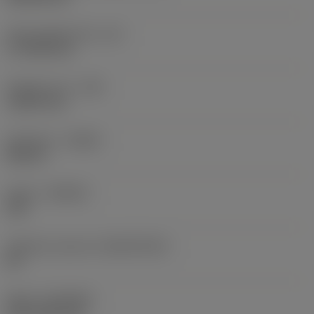
Účinná délka břitu
(LE)
17,7439 mm
Poloměr rohu
(RE)
1,5875 mm
Orientace
(HAND)
Neutral
Grade
(GRADE)
235
Základní materiál
(SUBSTRATE)
HC
Nátěr
(COATING)