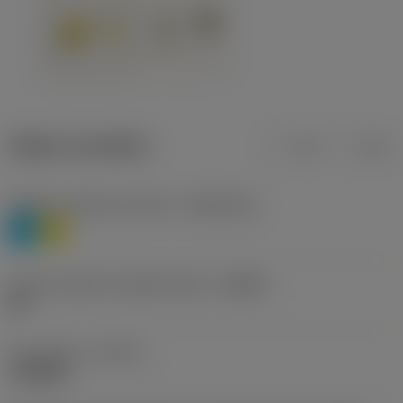
Údaje o produktu
mm
inch
Třídění materiálu úroveň 1
(TMC1ISO)
P
M
Určení výrobců utvářečů třísek
(CBMD)
HR
Typ operace
(CTPT)
roughing