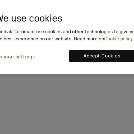
e use cookies
ndvik Coromant use cookies and other technologies to give y
e best experience on our website. Read more on
Cookie policy
Accept Cookies
hange settings