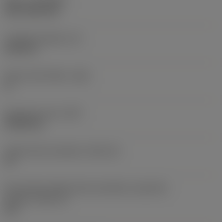
Nátěr
(COATING)
CVD TiCN+TiN
Tloušťka destičky
(S)
6,35 mm
Hlavní úhel hřbetu
(AN)
0 °
Hmotnost prvku
(WT)
0,0262 kg
Lůžko břitové destičky
(SSC_M)
19
Kód velikosti lůžka břitové destičky, imperiální
hodnoty
(SSC_N)
3/4