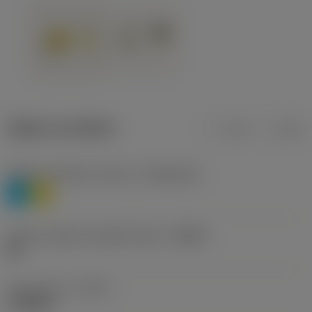
Údaje o produktu
mm
inch
Třídění materiálu úroveň 1
(TMC1ISO)
P
M
Určení výrobců utvářečů třísek
(CBMD)
HR
Typ operace
(CTPT)
roughing