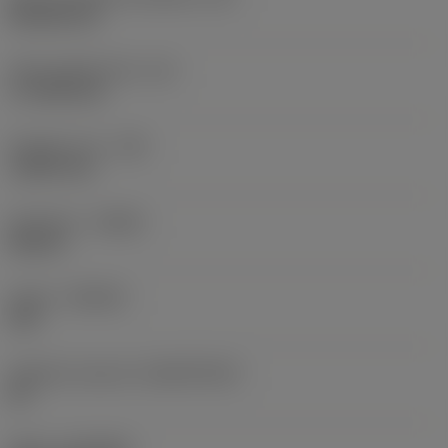
Rhombic 80
Účinná délka břitu
(LE)
17,7439 mm
Poloměr rohu
(RE)
1,5875 mm
Orientace
(HAND)
Neutral
Grade
(GRADE)
235
Základní materiál
(SUBSTRATE)
HC