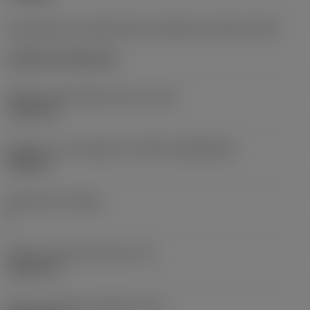
Kód způsobu montáže břitové destičky (metrický)
(IFS)
Cylindrical fixing hole
Průměr upevňovacího otvoru
(D1)
7,925 mm
Velikost a tvar destičky
(CUTINT_SIZESHAPE)
CN1906
Počet břitů
(CEDC)
2
Průměr vepsané kružnice
(IC)
19,05 mm
Kód tvaru břitové destičky
(SC)