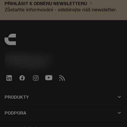
chevron_right
PŘIHLÁSIT K ODBĚRU NEWSLETTERU
Zůstaňte informováni - odebírejte náš newsletter.
SANDVIK CZ s.r.o.
phone
+420228880910
keyboard_arrow_down
PRODUKTY
Alle værktøjer
keyboard_arrow_down
PODPORA
Al software
Kundeservice
Genbrug