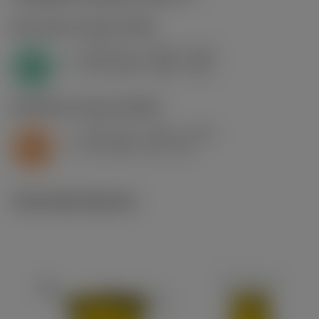
N1.3.C.AG
,
Tvrdost: 90 HB
f
0.08 mm/r (0.05 - 0.13)
n
N
v
270 m/min (300 - 225)
c
S2.0.Z.AG
,
Tvrdost: 350 HB
f
0.04 mm/r (0.03 - 0.06)
n
S
v
34 m/min (45 - 18)
c
Technické ilustrace