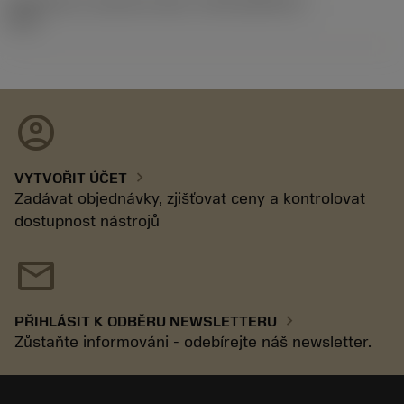
Identifikace vydaného balíku
(RELEASEPACK)
19.2
account_circle
chevron_right
VYTVOŘIT ÚČET
Zadávat objednávky, zjišťovat ceny a kontrolovat
dostupnost nástrojů
mail
chevron_right
PŘIHLÁSIT K ODBĚRU NEWSLETTERU
Zůstaňte informováni - odebírejte náš newsletter.