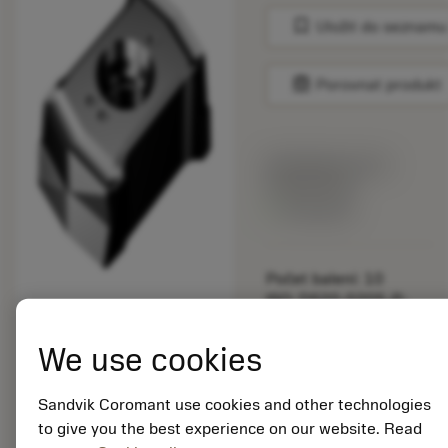
bookmark
Uložit do seznamu
balance
Porovnat produkt
Katalogová cena:
543.00 CZK
Dostupné
Počet balení: 10
ISO: DS20-0205-P-
S5W 4344
Označení materiálu:
We use cookies
7549904
EAN:
Sandvik Coromant use cookies and other technologies
7323223649676
to give you the best experience on our website. Read
ANSI: DS20-0205-P-