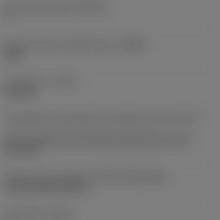
Kód použití destičky
(INSUC)
P
Určení výrobců utvářečů třísek
(CBMD)
S5W
Typ operace
(CTPT)
low feed
Kód způsobu montáže břitové destičky (metrický)
(IFS)
Partly cylindrical, 40-60 deg countersink on one or
two sides
Velikost a tvar destičky
(CUTINT_SIZESHAPE)
CoroDrill DS20-0205-P
Počet břitů
(CEDC)