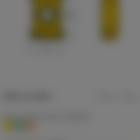
Údaje o produktu
mm
inch
Třídění materiálu úroveň 1
(TMC1ISO)
M
N
S