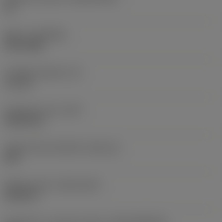
HC
Nátěr
(COATING)
PVD TiAlN
Tloušťka destičky
(S)
3,1 mm
Hmotnost prvku
(WT)
0,0014 kg
Lůžko břitové destičky
(SSC_M)
02P
Release date
(ValFrom20)
24.09.19