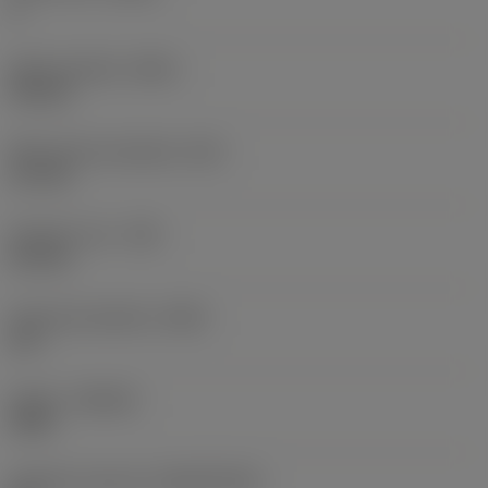
4
Délka destičky
(INSL)
9,8 mm
Šířka břitové destičky
(W1)
6,1 mm
Poloměr rohu
(RE)
0,5 mm
Úhel čela destičky
(GAN)
2,5 °
Grade
(GRADE)
4344
Základní materiál
(SUBSTRATE)