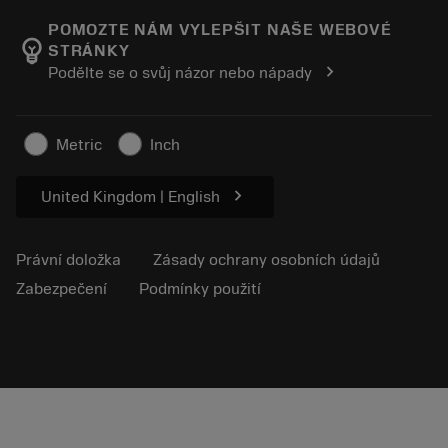
Zákaznické akce a výcvikové kurzy
O společnosti Sandvik Coromant
Sledujte svou objednávku
Tool ID
POMOZTE NÁM VYLEPŠIT NAŠE WEBOVÉ
emoji_objects
STRÁNKY
Find Us
FAQ
chevron_right
Podělte se o svůj názor nebo nápady
Pro tisk
Kontakty
Bezpečnostní informace
Udržitelnost
Metric
Inch
chevron_right
United Kingdom | English
Právní doložka
Zásady ochrany osobních údajů
Zabezpečení
Podmínky použití