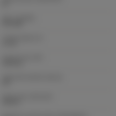
HC
Nátěr
(COATING)
PVD TiAlN
Tloušťka destičky
(S)
3,1 mm
Hmotnost prvku
(WT)
0,0014 kg
Lůžko břitové destičky
(SSC_M)
02P
Release date
(ValFrom20)
24.09.19