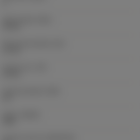
4
Délka destičky
(INSL)
9,8 mm
Šířka břitové destičky
(W1)
6,1 mm
Poloměr rohu
(RE)
0,5 mm
Úhel čela destičky
(GAN)
2,5 °
Grade
(GRADE)
4344
Základní materiál
(SUBSTRATE)