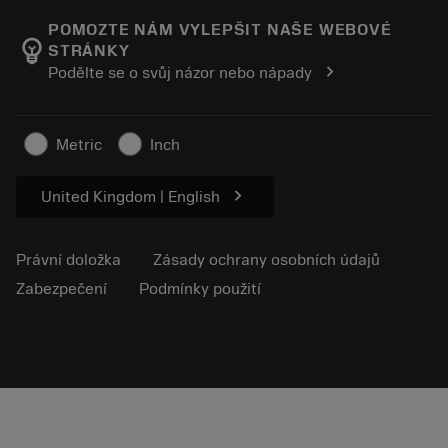
Zákaznické akce a výcvikové kurzy
O společnosti Sandvik Coromant
Sledujte svou objednávku
Tool ID
POMOZTE NÁM VYLEPŠIT NAŠE WEBOVÉ
emoji_objects
STRÁNKY
Find Us
FAQ
chevron_right
Podělte se o svůj názor nebo nápady
Pro tisk
Kontakty
Bezpečnostní informace
Udržitelnost
Metric
Inch
chevron_right
United Kingdom | English
Právní doložka
Zásady ochrany osobních údajů
Zabezpečení
Podmínky použití