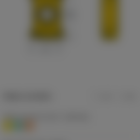
Údaje o produktu
mm
inch
Třídění materiálu úroveň 1
(TMC1ISO)
M
N
S