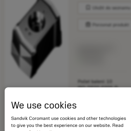
bookmark
Uložit do seznamu
balance
Porovnat produkt
Katalogová cena:
543.00 CZK
Dostupné
Počet balení: 10
ISO: DS20-0205-P-
S5W 4344
Označení materiálu:
We use cookies
7549904
EAN:
Sandvik Coromant use cookies and other technologies
7323223649676
to give you the best experience on our website. Read
ANSI: DS20-0205-P-