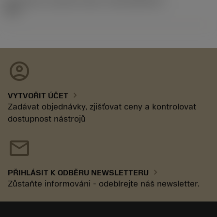
Identifikace vydaného balíku
(RELEASEPACK)
19.2
account_circle
chevron_right
VYTVOŘIT ÚČET
Zadávat objednávky, zjišťovat ceny a kontrolovat
dostupnost nástrojů
mail
chevron_right
PŘIHLÁSIT K ODBĚRU NEWSLETTERU
Zůstaňte informováni - odebírejte náš newsletter.