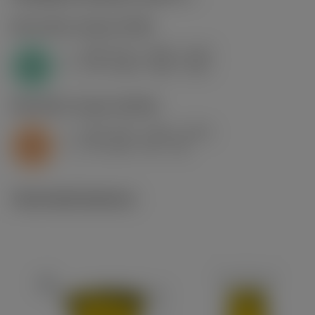
N1.3.C.AG
,
Tvrdost: 90 HB
f
0.08 mm/r (0.05 - 0.13)
n
N
v
270 m/min (300 - 225)
c
S2.0.Z.AG
,
Tvrdost: 350 HB
f
0.04 mm/r (0.03 - 0.06)
n
S
v
34 m/min (45 - 18)
c
Technické ilustrace