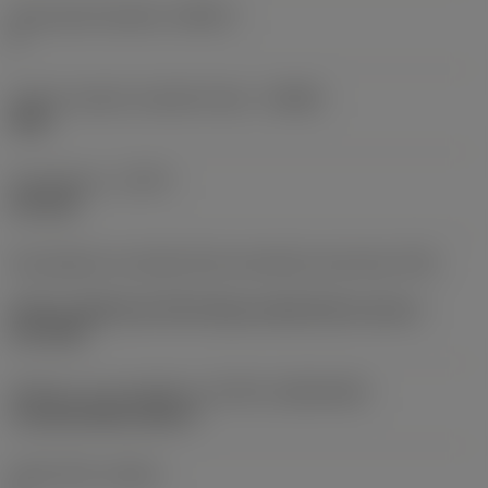
Kód použití destičky
(INSUC)
P
Určení výrobců utvářečů třísek
(CBMD)
S5W
Typ operace
(CTPT)
low feed
Kód způsobu montáže břitové destičky (metrický)
(IFS)
Partly cylindrical, 40-60 deg countersink on one or
two sides
Velikost a tvar destičky
(CUTINT_SIZESHAPE)
CoroDrill DS20-0205-P
Počet břitů
(CEDC)