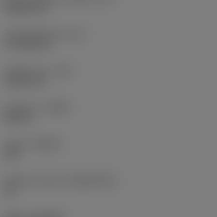
Rhombic 80
Účinná délka břitu
(LE)
17,7439 mm
Poloměr rohu
(RE)
1,5875 mm
Orientace
(HAND)
Neutral
Grade
(GRADE)
235
Základní materiál
(SUBSTRATE)
HC