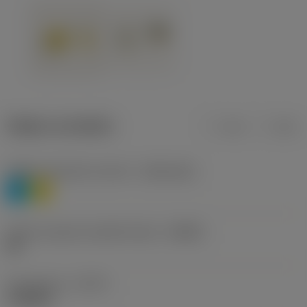
Údaje o produktu
mm
inch
Třídění materiálu úroveň 1
(TMC1ISO)
P
M
Určení výrobců utvářečů třísek
(CBMD)
HR
Typ operace
(CTPT)
roughing