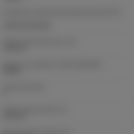
Kód způsobu montáže břitové destičky (metrický)
(IFS)
Cylindrical fixing hole
Průměr upevňovacího otvoru
(D1)
7,925 mm
Velikost a tvar destičky
(CUTINT_SIZESHAPE)
CN1906
Počet břitů
(CEDC)
2
Průměr vepsané kružnice
(IC)
19,05 mm
Kód tvaru břitové destičky
(SC)