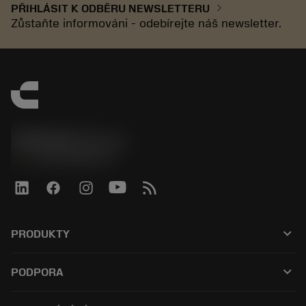
chevron_right
PŘIHLÁSIT K ODBĚRU NEWSLETTERU
Zůstaňte informováni - odebírejte náš newsletter.
SANDVIK CZ s.r.o.
phone
+420228880910
keyboard_arrow_down
PRODUKTY
Alle værktøjer
keyboard_arrow_down
PODPORA
Al software
Kundeservice
Genbrug