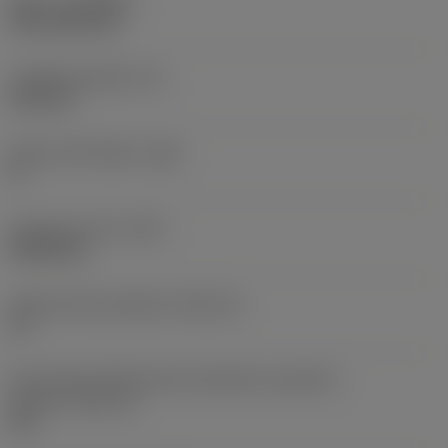
Nátěr
(COATING)
CVD TiCN+TiN
Tloušťka destičky
(S)
6,35 mm
Hlavní úhel hřbetu
(AN)
0 °
Hmotnost prvku
(WT)
0,0262 kg
Lůžko břitové destičky
(SSC_M)
19
Kód velikosti lůžka břitové destičky, imperiální
hodnoty
(SSC_N)
3/4