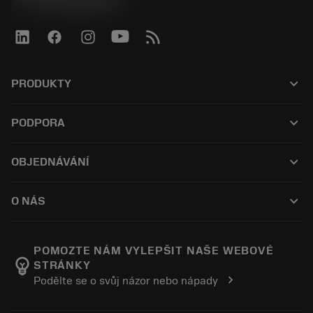
phone
+420228880910
keyboard_arrow_down
PRODUKTY
すべてのツール
keyboard_arrow_down
PODPORA
すべてのソフトウェア
カスタマーサービス
リサイクル
keyboard_arrow_down
OBJEDNÁVÁNÍ
販売店および専門家
再生処理
購入方法
ガイドとチュートリアル
テーラーメード
keyboard_arrow_down
O NÁS
注文
計算ツールとアプリ
サンドビック・コロマントについて
戻る
カタログおよびハンドブック
Manufacturing Wellness
注文を追跡する
POMOZTE NÁM VYLEPŠIT NAŠE WEBOVÉ
emoji_objects
STRÁNKY
経歴
見積もりを作成する
chevron_right
Podělte se o svůj názor nebo nápady
サステナブルな事業
記事