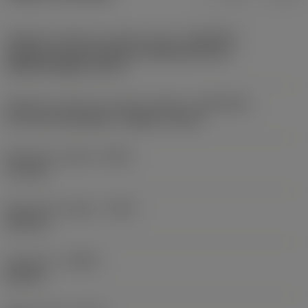
Adaptivní rozhraní ve směru stroje
(ADINTMS)
Cylindrical shank without clamping features
(without flange) -inch: 2
Adaptivní rozhraní ve směru obrobku
(ADINTWS)
SL (screw mounted) -straight -size 40
Minimální vyložení
(OHN)
172 mm
Maximální vyložení
(OHX)
324 mm
Orientace
(HAND)
Neutral