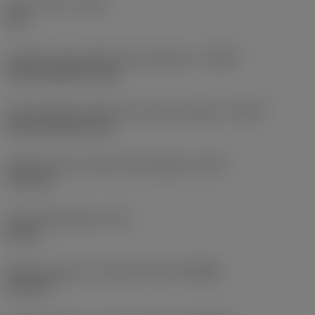
Silent Tools™
(DPC)
Ano
Označení typu přívodu řezné kapaliny
(CNSC)
axial concentric entry
Kód provedení výstupu pro řeznou kapalinu
(CXSC)
axial concentric exit
Velikost závitu vstupu řezné kapaliny
(CNT)
G 1/2-14
Tlak řezné kapaliny
(CP)
80 bar
Průměr spojky na straně stroje
(DCONMS)
50,8 mm