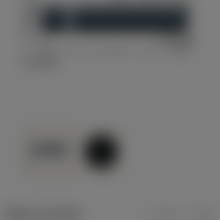
Údaje o produktu
mm
inch