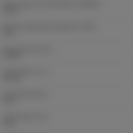
Průměr spojky na straně obrobku
(DCONWS)
40 mm
Maximum allowed body temperature
(TBX)
75 °C
Max. řezná síla
(FFCX)
6 700 N
Funkční délka
(LF_1)
527 mm
Funkční šířka
(WF_1)
5 mm
Funkční výška
(HF_1)
0 mm