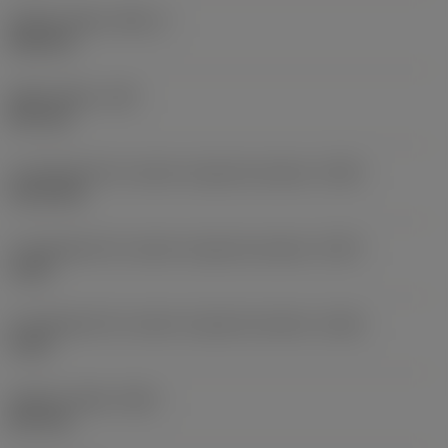
Průměr tělesa
(BD_1)
50,8 mm
Délka tělesa
(LB)
527 mm
Z-component for center of gravity location
(CGZ)
271,6 mm
Y-component for center of gravity location
(CGY)
0 mm
X-component for center of gravity location
(CGX)
0 mm
Celková výška
(OAL)
527 mm