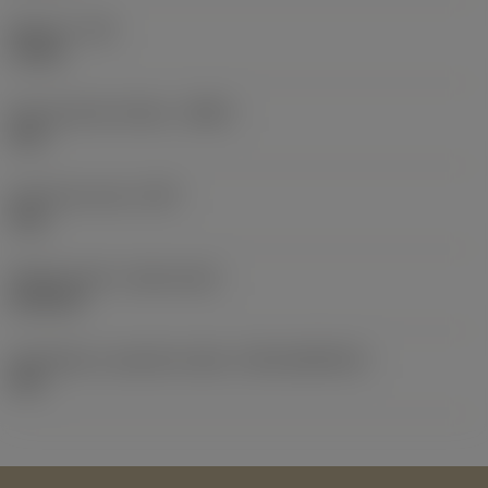
Moment
(TQ)
15 Nm
Kód materiálu tělesa
(BMC)
Ocel
Hmotnost prvku
(WT)
8 kg
Release date
(ValFrom20)
26.02.24
Identifikace vydaného balíku
(RELEASEPACK)
24.1