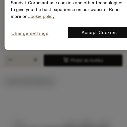
EAN:
Sandvik Coromant use cookies and other technologies
7323227593807
to give you the best experience on our website. Read
ANSI: HT30D-CYA32
more on
Cookie policy
527-40
Obecná
deployed_code
Accept Cookies
Zobrazit 3D model
Change settings
remove
add
reprezentace
shopping_cart
Přidat
remove
add
shopping_cart
Přidat do košíku
Technické ilustrace