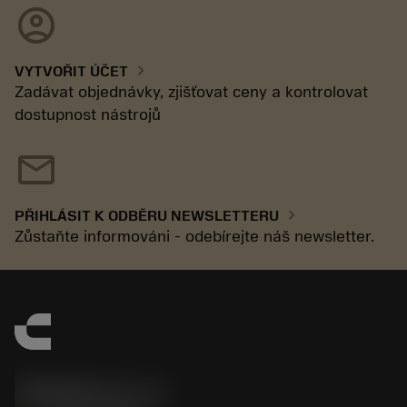
account_circle
chevron_right
VYTVOŘIT ÚČET
Zadávat objednávky, zjišťovat ceny a kontrolovat
dostupnost nástrojů
mail
chevron_right
PŘIHLÁSIT K ODBĚRU NEWSLETTERU
Zůstaňte informováni - odebírejte náš newsletter.
SANDVIK CZ s.r.o.