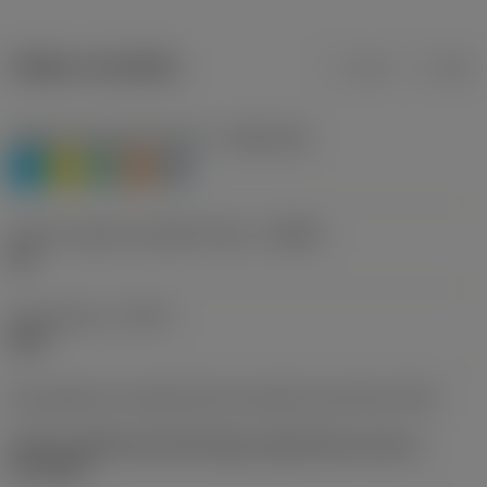
Údaje o produktu
mm
inch
Třídění materiálu úroveň 1
(TMC1ISO)
P
M
N
S
H
Určení výrobců utvářečů třísek
(CBMD)
WL
Typ operace
(CTPT)
light
Kód způsobu montáže břitové destičky (metrický)
(IFS)
Partly cylindrical, 40-60 deg countersink on one or
two sides