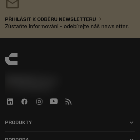
mail
chevron_right
PŘIHLÁSIT K ODBĚRU NEWSLETTERU
Zůstaňte informováni - odebírejte náš newsletter.
SANDVIK CZ s.r.o.
phone
+420228880910
keyboard_arrow_down
PRODUKTY
Všechny nástroje
keyboard_arrow_down