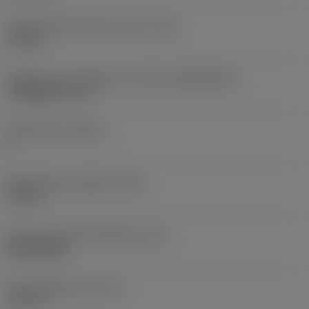
Průměr upevňovacího otvoru
(D1)
2,9 mm
Velikost a tvar destičky
(CUTINT_SIZESHAPE)
CoroMill 331 -05
Počet břitů
(CEDC)
2
Šířka břitové destičky
(W1)
9,5 mm
Kód tvaru břitové destičky
(SC)
Rectangular
Účinná délka břitu
(LE)
5,7 mm