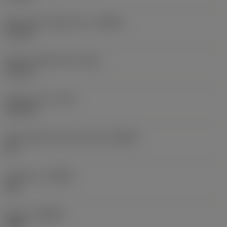
Maximální hloubka řezu
(APMX)
5,7 mm
Délka hladicího břitu
(BS)
1,2 mm
Poloměr rohu
(RE)
1,52 mm
Úhel hlavního břitu nástroje
(KRINS)
90 °
Orientace
(HAND)
Left
Grade
(GRADE)
1230