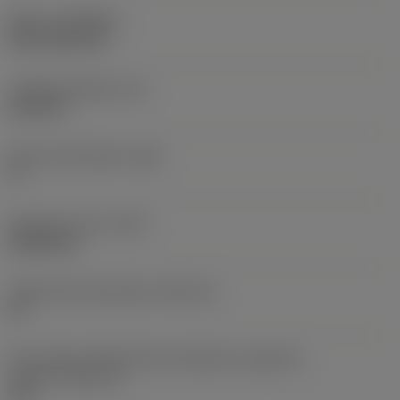
Nátěr
(COATING)
CVD TiCN+TiN
Tloušťka destičky
(S)
6,35 mm
Hlavní úhel hřbetu
(AN)
0 °
Hmotnost prvku
(WT)
0,0262 kg
Lůžko břitové destičky
(SSC_M)
19
Kód velikosti lůžka břitové destičky, imperiální
hodnoty
(SSC_N)
3/4