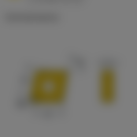
v
65 m/min (90 - 50)
c
Technické ilustrace