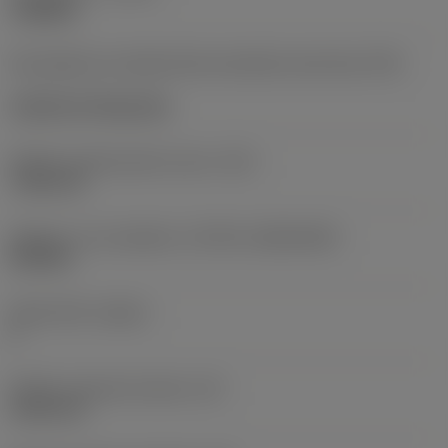
roughing
Kód způsobu montáže břitové destičky (metrický)
(IFS)
Cylindrical fixing hole
Průměr upevňovacího otvoru
(D1)
7,925 mm
Velikost a tvar destičky
(CUTINT_SIZESHAPE)
CN1906
Počet břitů
(CEDC)
2
Průměr vepsané kružnice
(IC)
19,05 mm