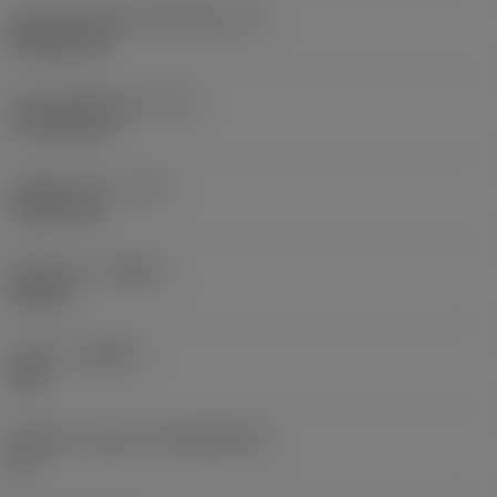
Kód tvaru břitové destičky
(SC)
Rhombic 80
Účinná délka břitu
(LE)
17,7439 mm
Poloměr rohu
(RE)
1,5875 mm
Orientace
(HAND)
Neutral
Grade
(GRADE)
235
Základní materiál
(SUBSTRATE)
HC