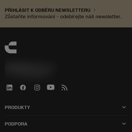
chevron_right
PŘIHLÁSIT K ODBĚRU NEWSLETTERU
Zůstaňte informováni - odebírejte náš newsletter.
SANDVIK CZ s.r.o.
phone
+420228880910
keyboard_arrow_down
PRODUKTY
Alle værktøjer
keyboard_arrow_down
PODPORA
Al software