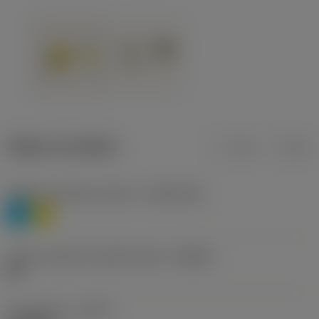
Údaje o produktu
mm
inch
Třídění materiálu úroveň 1
(TMC1ISO)
P
M
Určení výrobců utvářečů třísek
(CBMD)
HR
Typ operace
(CTPT)