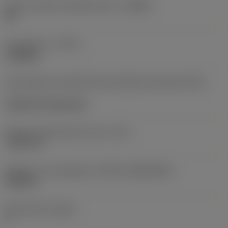
Určení výrobců utvářečů třísek
(CBMD)
HR
Typ operace
(CTPT)
roughing
Kód způsobu montáže břitové destičky (metrický)
(IFS)
Cylindrical fixing hole
Průměr upevňovacího otvoru
(D1)
7,925 mm
Velikost a tvar destičky
(CUTINT_SIZESHAPE)
CN1906
Počet břitů
(CEDC)
2