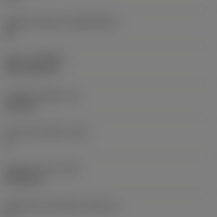
Základní materiál
(SUBSTRATE)
HC
Nátěr
(COATING)
CVD TiCN+TiN
Tloušťka destičky
(S)
6,35 mm
Hlavní úhel hřbetu
(AN)
0 °
Hmotnost prvku
(WT)
0,0262 kg
Lůžko břitové destičky
(SSC_M)
19