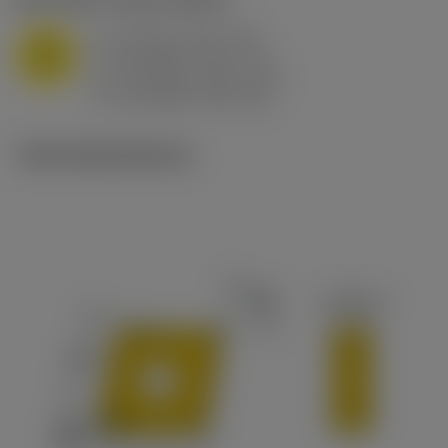
a
10 mm (2.4 - 13)
p
M
f
0.8 mm/r (0.5 - 1.1)
n
h
0.8 mm/r (0.5 - 1.1)
ex
v
65 m/min (90 - 50)
c
Technické ilustrace