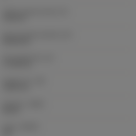
Průměr vepsané kružnice
(IC)
19,05 mm
Kód tvaru břitové destičky
(SC)
Rhombic 80
Účinná délka břitu
(LE)
17,7439 mm
Poloměr rohu
(RE)
1,5875 mm
Orientace
(HAND)
Neutral
Grade
(GRADE)
235