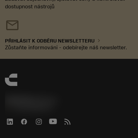
dostupnost nástrojů
mail
chevron_right
PŘIHLÁSIT K ODBĚRU NEWSLETTERU
Zůstaňte informováni - odebírejte náš newsletter.
SANDVIK CZ s.r.o.
phone
+420228880910