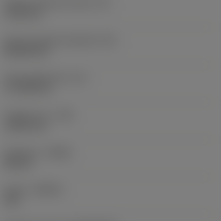
Průměr vepsané kružnice
(IC)
19,05 mm
Kód tvaru břitové destičky
(SC)
Rhombic 80
Účinná délka břitu
(LE)
17,7439 mm
Poloměr rohu
(RE)
1,5875 mm
Orientace
(HAND)
Neutral
Grade
(GRADE)
235