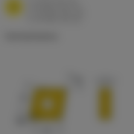
a
10 mm (2.4 - 13)
p
M
f
0.8 mm/r (0.5 - 1.1)
n
h
0.8 mm/r (0.5 - 1.1)
ex
v
65 m/min (90 - 50)
c
Technické ilustrace