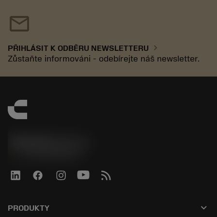
mail
chevron_right
PŘIHLÁSIT K ODBĚRU NEWSLETTERU
Zůstaňte informováni - odebírejte náš newsletter.
SANDVIK CZ s.r.o.
phone
+420228880910
keyboard_arrow_down
PRODUKTY