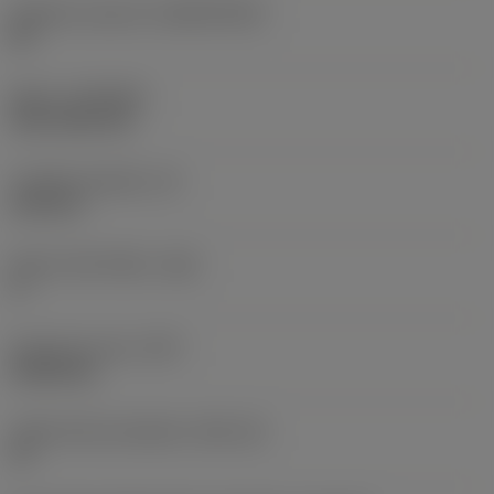
Základní materiál
(SUBSTRATE)
HC
Nátěr
(COATING)
CVD TiCN+TiN
Tloušťka destičky
(S)
6,35 mm
Hlavní úhel hřbetu
(AN)
0 °
Hmotnost prvku
(WT)
0,0262 kg
Lůžko břitové destičky
(SSC_M)
19