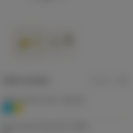
Údaje o produktu
mm
inch
Třídění materiálu úroveň 1
(TMC1ISO)
P
M
Určení výrobců utvářečů třísek
(CBMD)
HR