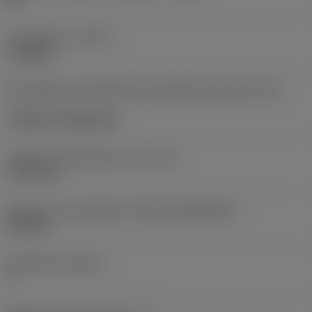
Typ operace
(CTPT)
roughing
Kód způsobu montáže břitové destičky (metrický)
(IFS)
Cylindrical fixing hole
Průměr upevňovacího otvoru
(D1)
7,925 mm
Velikost a tvar destičky
(CUTINT_SIZESHAPE)
CN1906
Počet břitů
(CEDC)
2